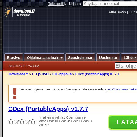
Rekisteröidy
|
Kirjaudu:
AfterDawn
|
Uuti
Etusivu
Ohjelmat alueittain
Suosituimmat
Uusimmat
Lähdek
8/6/2026 6:32:43 AM
Download.fi
>
CD ja DVD
>
CD -rippaus
>
CDex (PortableApps) v1.7.7
Tämä on ohjelman vanha versio. Voit myös halutessasi ladata
v2.23 (viimeisin vaka
CDex (PortableApps) v1.7.7
Ilmainen ohjelma / Open source
LATA
Vista / Win10 / Win2k / Win7 / Win8 /
WinXP