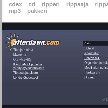
cdex
cd
ripperi
rippaaja
ripp
mp3
pakkeri
Osiot:
Uutiset
Tietoja meistä
Arvostelut
Mainonta
Päivän diili
Ota yhteyttä
Ohjelmien latauk
Käyttöehdot ja tietoa
Mobiilialan uutis
yksityisyydensuojasta
Hardware.fi
Tietosuojaseloste
Oppaat
Lehdistötiedotteet
© 1