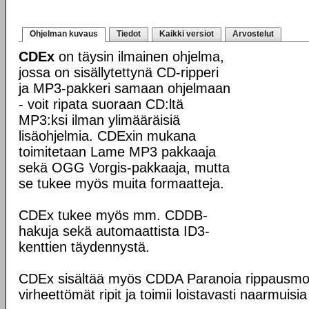
Ohjelman kuvaus
Tiedot
Kaikki versiot
Arvostelut
CDEx
on täysin ilmainen ohjelma,
jossa on sisällytettynä CD-ripperi
ja MP3-pakkeri samaan ohjelmaan
- voit ripata suoraan CD:ltä
MP3:ksi ilman ylimääräisiä
lisäohjelmia. CDExin mukana
toimitetaan Lame MP3 pakkaaja
sekä OGG Vorgis-pakkaaja, mutta
se tukee myös muita formaatteja.
CDEx tukee myös mm. CDDB-
hakuja sekä automaattista ID3-
kenttien täydennystä.
CDEx sisältää myös CDDA Paranoia rippausmoo
virheettömät ripit ja toimii loistavasti naarmuisia