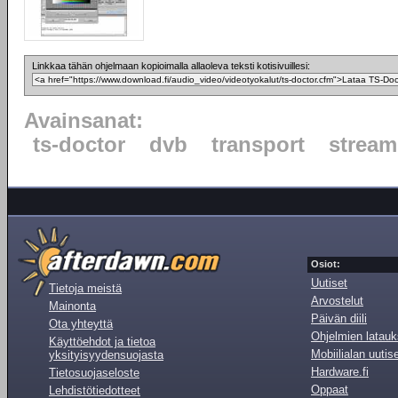
Linkkaa tähän ohjelmaan kopioimalla allaoleva teksti kotisivuillesi:
Avainsanat:
ts-doctor
dvb
transport
stream
Osiot:
Uutiset
Tietoja meistä
Arvostelut
Mainonta
Päivän diili
Ota yhteyttä
Ohjelmien latauk
Käyttöehdot ja tietoa
Mobiilialan uutis
yksityisyydensuojasta
Hardware.fi
Tietosuojaseloste
Oppaat
Lehdistötiedotteet