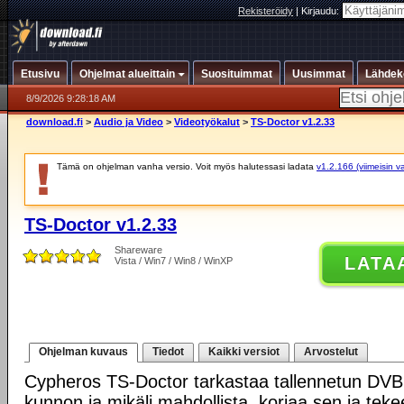
Rekisteröidy
|
Kirjaudu:
Etusivu
Ohjelmat alueittain
Suosituimmat
Uusimmat
Lähdek
8/9/2026 9:28:18 AM
download.fi
>
Audio ja Video
>
Videotyökalut
>
TS-Doctor v1.2.33
Tämä on ohjelman vanha versio. Voit myös halutessasi ladata
v1.2.166 (viimeisin v
TS-Doctor v1.2.33
Shareware
LATA
Vista / Win7 / Win8 / WinXP
Ohjelman kuvaus
Tiedot
Kaikki versiot
Arvostelut
Cypheros TS-Doctor tarkastaa tallennetun DVB 
kunnon ja mikäli mahdollista, korjaa sen ja tek