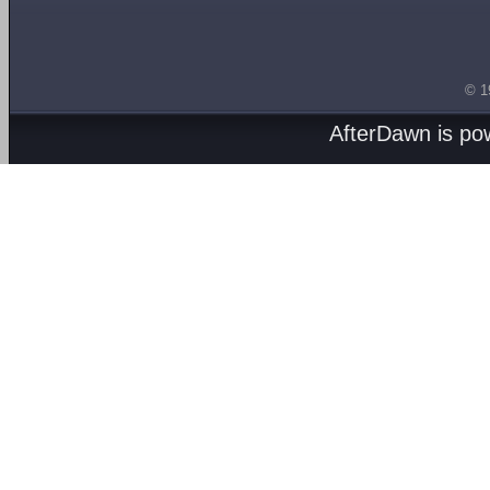
© 1
AfterDawn is p