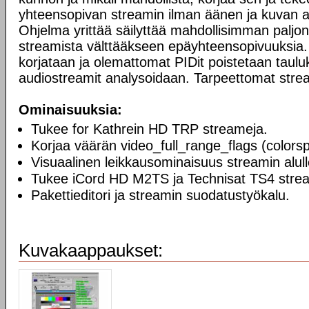
yhteensopivan streamin ilman äänen ja kuvan ai
Ohjelma yrittää säilyttää mahdollisimman paljon
streamista välttääkseen epäyhteensopivuuksia.
korjataan ja olemattomat PIDit poistetaan taulu
audiostreamit analysoidaan. Tarpeettomat strea
Ominaisuuksia:
Tukee for Kathrein HD TRP streameja.
Korjaa väärän video_full_range_flags (color
Visuaalinen leikkausominaisuus streamin alulle
Tukee iCord HD M2TS ja Technisat TS4 stre
Pakettieditori ja streamin suodatustyökalu.
Kuvakaappaukset: