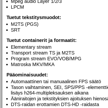
Mpeg audio Layer 1/2/3
LPCM
Tuetut tekstitysmuodot:
M2TS (PGS)
SRT
Tuetut containerit ja formaatit:
Elementary stream
Transport stream TS ja M2TS
Program stream EVO/VOB/MPG
Matroska MKV/MKA
Pääominaisuudet:
Automaattinen tai manuaalinen FPS säätö
Tason vaihtaminen, SEI, SPS/PPS -elementtie
lisäys h264-multipleksauksen aikana
Ääniraitojen ja tekstityksien ajoituksen hieno
DTS-raidan erottamien DTS-HD -raidasta