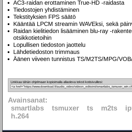
AC3-raidan erottaminen True-HD -raidasta
Tiedostojen yhdistäminen
Tekstityksien FPS säätö
Kääntää LPCM streamin WAVEksi, sekä päin
Raidan kielitiedon lisääminen blu-ray -rakent
otsikkotietoihin
Lopullisen tiedoston jaottelu
Lähdetiedoston trimmaus
Äänen viiveen tunnistus TS/M2TS/MPG/VOB/E
Linkkaa tähän ohjelmaan kopioimalla allaoleva teksti kotisivuillesi:
Avainsanat:
smartlabs
tsmuxer
ts
m2ts
ip
h.264