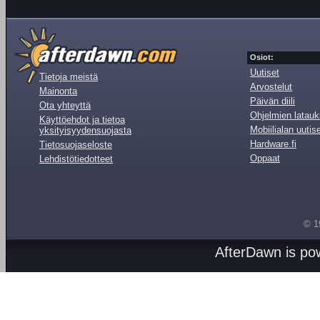
Osiot:
Uutiset
Tietoja meistä
Arvostelut
Mainonta
Päivän diili
Ota yhteyttä
Ohjelmien latauk
Käyttöehdot ja tietoa
Mobiilialan uutis
yksityisyydensuojasta
Hardware.fi
Tietosuojaseloste
Oppaat
Lehdistötiedotteet
© 1
AfterDawn is p