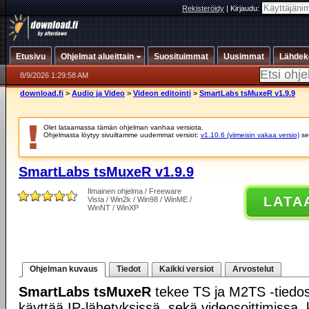
Rekisteröidy
|
Kirjaudu:
Etusivu
Ohjelmat alueittain
Suosituimmat
Uusimmat
Lähdek
8/9/2026 1:29:58 AM
download.fi
>
Audio ja Video
>
Videon editointi
>
SmartLabs tsMuxeR v1.9.9
Olet lataamassa tämän ohjelman vanhaa versiota.
Ohjelmasta löytyy sivuiltamme uudemmat versiot:
v1.10.6 (viimeisin vakaa versio)
se
SmartLabs tsMuxeR v1.9.9
Ilmainen ohjelma / Freeware
LATA
Vista / Win2k / Win98 / WinME /
WinNT / WinXP
Ohjelman kuvaus
Tiedot
Kaikki versiot
Arvostelut
SmartLabs tsMuxeR
tekee TS ja M2TS -tiedost
käyttää IP-lähetyksissä, sekä videosoittimissa,