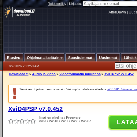
Rekisteröidy
|
Kirjaudu:
AfterDawn
|
Uuti
Etusivu
Ohjelmat alueittain
Suosituimmat
Uusimmat
Lähdek
8/7/2026 2:23:59 AM
Download.fi
>
Audio ja Video
>
Videoformaatin muunnos
>
XviD4PSP v7.0.452
Tämä on ohjelman vanha versio. Voit myös halutessasi ladata
v7.0.501 (viimeisin v
XviD4PSP v7.0.452
Ilmainen ohjelma / Freeware
LATA
Vista / Win10 / Win7 / Win8 / WinXP