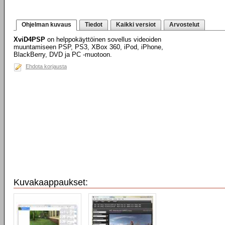
Ohjelman kuvaus
Tiedot
Kaikki versiot
Arvostelut
XviD4PSP
on helppokäyttöinen sovellus videoiden
muuntamiseen PSP, PS3, XBox 360, iPod, iPhone,
BlackBerry, DVD ja PC -muotoon.
Ehdota korjausta
Kuvakaappaukset: