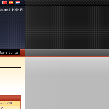
dware.fi
|
HIGH.FI
s 7/8/10
 X