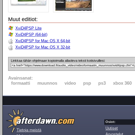
Muut editiot:
XviD4PSP Lite
XviD4PSP (64-bit)
XviD4PSP for Mac OS X 64-bit
XviD4PSP for Mac OS X 32-bit
Linkkaa tähän ohjelmaan kopioimalla allaoleva teksti kotisivuillesi:
Avainsanat:
formaatti
muunnos
video
psp
ps3
xbox 360
Osiot:
Uutiset
Tietoja meistä
Arvostelut