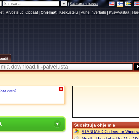
|
Salasana hukassa
set
|
Arvostelut
|
Oppaat
|
Ohjelmat
|
Keskustelu
|
Puhelinvertailu
|
Kysy/Vastaa
|
Har
oodit
X
akaa versio)
A
Suosittuja ohjelmia
STANDARD Codecs for Window
Mozilla Thunderbird for Mac OS