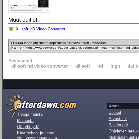
Muut editiot:
Xilisoft HD Video Converter
Linkkaa tähän ohjelmaan kopioimalla allaoleva teksti kotisivuillesi:
Avainsanat:
xilisoft hd video converter
xilisoft
hd
high
defin
Osiot:
Uutiset
Tietoja meistä
Arvostelut
Mainonta
Päivän diili
Ota yhteyttä
Ohjelmien latauk
Käyttöehdot ja tietoa
Mobiilialan uutis
yksityisyydensuojasta