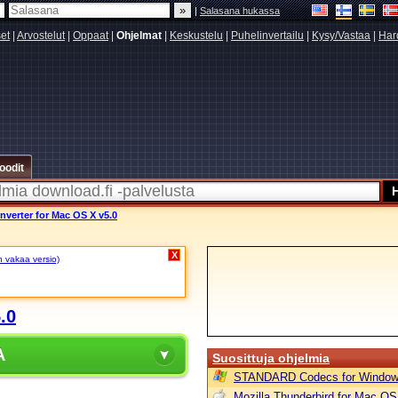
|
Salasana hukassa
set
|
Arvostelut
|
Oppaat
|
Ohjelmat
|
Keskustelu
|
Puhelinvertailu
|
Kysy/Vastaa
|
Har
oodit
nverter for Mac OS X v5.0
X
n vakaa versio)
.0
A
Suosittuja ohjelmia
STANDARD Codecs for Window
Mozilla Thunderbird for Mac OS