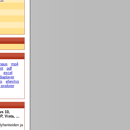
paus
mp4
it
pdf
excel
diaplayer
us
eheytys
 explorer
ws 10,
 Vista, ...
yhenteiden ja