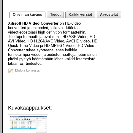
Ohjelman kuvaus
Tiedot
Kaikki versiot
Arvostelut
Xilisoft HD Video Converter
on HD-video
konvertteri ja enkooderi, jolla voit kääntää
videotiedostojasi high definition formaatteihin.
Tuettuja formaatteja ovat mm.: HD ASF Video, HD
AVI Video, HD H.264/AVC Video, AVCHD video, HD
Quick Time Video ja HD MPEG4 Video. HD Video
Converter tukee syötteenä lähes kaikkia
tunnetuimpia video- ja audioformaatteja, joten sinun
pitäisi pystyä kääntämään lähes kaikki Internetistä
lataamasi tiedostot.
Ehdota korjausta
Kuvakaappaukset: