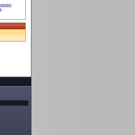
elmien
a