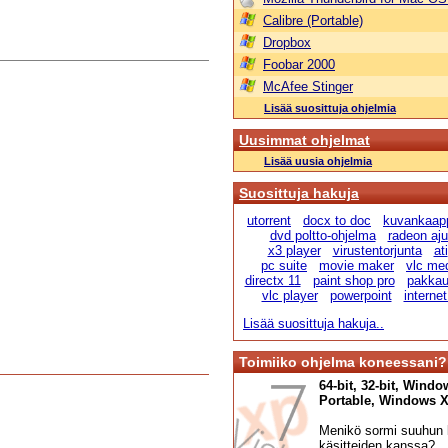
Calibre (Portable)
Dropbox
Foobar 2000
McAfee Stinger
Lisää suosittuja ohjelmia
Uusimmat ohjelmat
Lisää uusia ohjelmia
Suosittuja hakuja
utorrent
docx to doc
kuvankaap
dvd poltto-ohjelma
radeon ajur
x3 player
virustentorjunta
ati
pc suite
movie maker
vlc me
directx 11
paint shop pro
pakka
vlc player
powerpoint
internet
Lisää suosittuja hakuja..
Toimiiko ohjelma koneessani?
64-bit, 32-bit, Windo
Portable, Windows XP,
Menikö sormi suuhun l
käsitteiden kanssa?