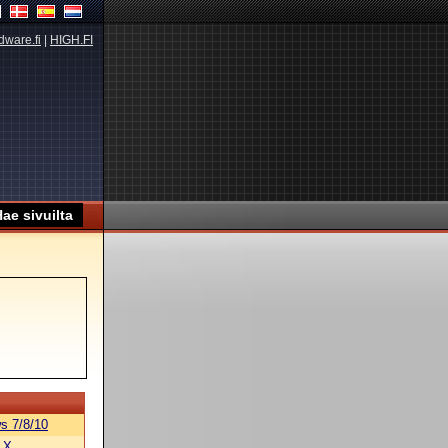
dware.fi
|
HIGH.FI
s 7/8/10
 X