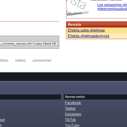
Lue oppaamme ohj
yhteensopivuudest
Avusta
Ehdota uutta ohjelmaa
Ehdota ohjelmapäivitystä
ition
video
converter
Seuraa meitä:
Facebook
Twitter
Instagram
set
TikTok
et
YouTube