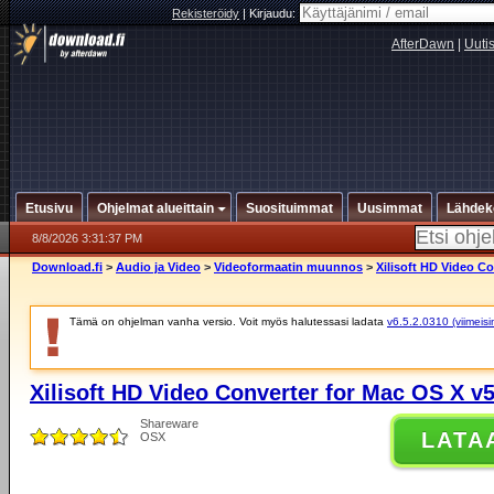
Rekisteröidy
|
Kirjaudu:
AfterDawn
|
Uuti
Etusivu
Ohjelmat alueittain
Suosituimmat
Uusimmat
Lähdek
8/8/2026 3:31:37 PM
Download.fi
>
Audio ja Video
>
Videoformaatin muunnos
>
Xilisoft HD Video Co
Tämä on ohjelman vanha versio. Voit myös halutessasi ladata
v6.5.2.0310 (viimeisi
Xilisoft HD Video Converter for Mac OS X v5
Shareware
LATA
OSX