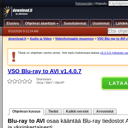
Rekisteröidy
|
Kirjaudu:
Etusivu
Ohjelmat alueittain
Suosituimmat
Uusimmat
Lähdek
8/10/2026 9:12:24 AM
download.fi
>
Audio ja Video
>
Videoformaatin muunnos
>
VSO Blu-ray to AVI v
Tämä on ohjelman vanha versio. Voit myös halutessasi ladata
v3.2.0.6 (viimeisin v
VSO Blu-ray to AVI v1.4.0.7
Shareware
LATA
Vista / Win7 / WinXP
Ohjelman kuvaus
Tiedot
Kaikki versiot
Arvostelut
Blu-ray to AVI
osaa kääntää Blu-ray tiedostot A
ja yksinkertaisesti.