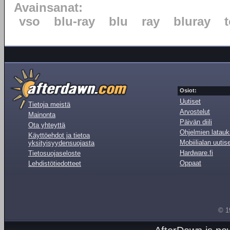
Avainsanat:
vso
blu-ray
blu
ray
bluray
Osiot:
Uutiset
Tietoja meistä
Arvostelut
Mainonta
Päivän diili
Ota yhteyttä
Ohjelmien latauk
Käyttöehdot ja tietoa
Mobiilialan uutis
yksityisyydensuojasta
Hardware.fi
Tietosuojaseloste
Oppaat
Lehdistötiedotteet
© 1