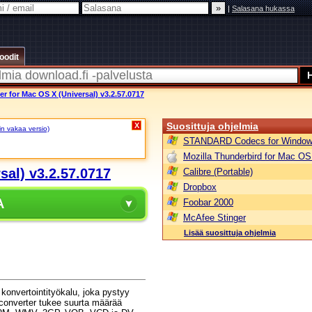
|
Salasana hukassa
oodit
 for Mac OS X (Universal) v3.2.57.0717
Suosittuja ohjelmia
X
in vakaa versio)
STANDARD Codecs for Window
Mozilla Thunderbird for Mac OS
al) v3.2.57.0717
Calibre (Portable)
Dropbox
A
Foobar 2000
McAfee Stinger
Lisää suosittuja ohjelmia
konvertointityökalu, joka pystyy
 converter tukee suurta määrää