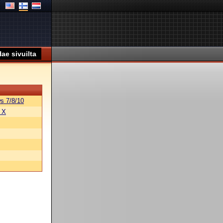
s 7/8/10
 X