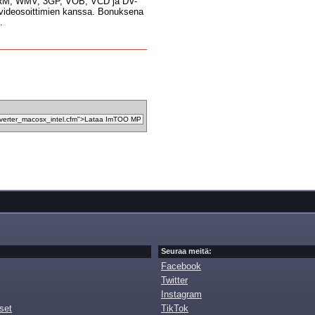
V, RM, WMV, 3GP, VOB, VCD ja DV-
 videosoittimien kanssa. Bonuksena
.
Seuraa meitä:
Facebook
Twitter
Instagram
set
TikTok