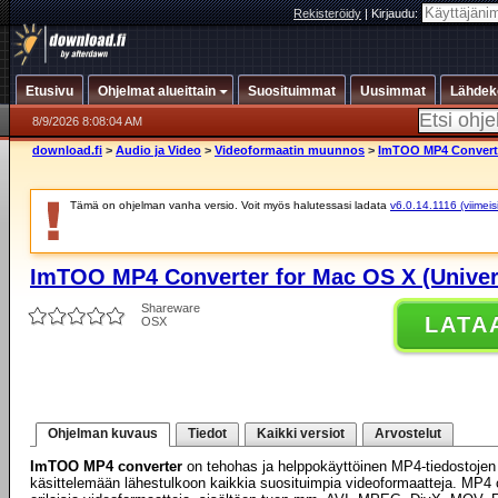
Rekisteröidy
|
Kirjaudu:
Etusivu
Ohjelmat alueittain
Suosituimmat
Uusimmat
Lähdek
8/9/2026 8:08:04 AM
download.fi
>
Audio ja Video
>
Videoformaatin muunnos
>
ImTOO MP4 Converter
Tämä on ohjelman vanha versio. Voit myös halutessasi ladata
v6.0.14.1116 (viimeis
ImTOO MP4 Converter for Mac OS X (Univers
Shareware
LATA
OSX
Ohjelman kuvaus
Tiedot
Kaikki versiot
Arvostelut
ImTOO MP4 converter
on tehohas ja helppokäyttöinen MP4-tiedostojen 
käsittelemään lähestulkoon kaikkia suosituimpia videoformaatteja. MP4