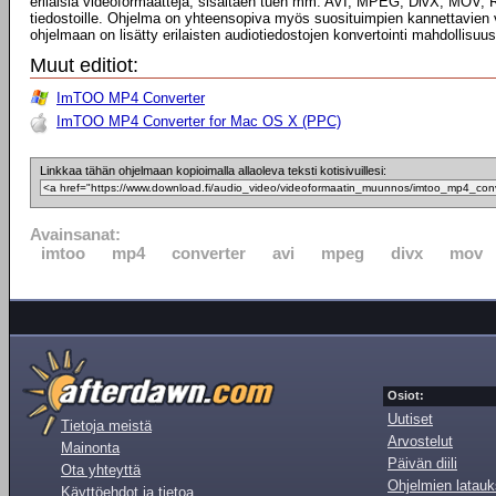
erilaisia videoformaatteja, sisältäen tuen mm. AVI, MPEG, DivX, MO
tiedostoille. Ohjelma on yhteensopiva myös suosituimpien kannettavien
ohjelmaan on lisätty erilaisten audiotiedostojen konvertointi mahdollisuus
Muut editiot:
ImTOO MP4 Converter
ImTOO MP4 Converter for Mac OS X (PPC)
Linkkaa tähän ohjelmaan kopioimalla allaoleva teksti kotisivuillesi:
Avainsanat:
imtoo
mp4
converter
avi
mpeg
divx
mov
Osiot:
Uutiset
Tietoja meistä
Arvostelut
Mainonta
Päivän diili
Ota yhteyttä
Ohjelmien latauk
Käyttöehdot ja tietoa