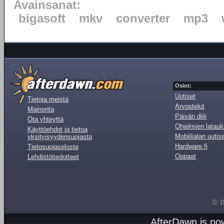
Avainsanat:
bigasoft
mkv
converter
mp3
Osiot:
Uutiset
Tietoja meistä
Arvostelut
Mainonta
Päivän diili
Ota yhteyttä
Ohjelmien latauk
Käyttöehdot ja tietoa
Mobiilialan uutis
yksityisyydensuojasta
Hardware.fi
Tietosuojaseloste
Oppaat
Lehdistötiedotteet
© 1
AfterDawn is p