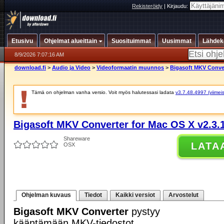
Rekisteröidy
|
Kirjaudu:
Etusivu
Ohjelmat alueittain
Suosituimmat
Uusimmat
Lähdek
8/9/2026 7:07:16 AM
download.fi
>
Audio ja Video
>
Videoformaatin muunnos
>
Bigasoft MKV Conver
Tämä on ohjelman vanha versio. Voit myös halutessasi ladata
v3.7.48.4997 (viimeis
Bigasoft MKV Converter for Mac OS X v2.3.
Shareware
LATA
OSX
Ohjelman kuvaus
Tiedot
Kaikki versiot
Arvostelut
Bigasoft MKV Converter
pystyy
kääntämään MKV-tiedostot