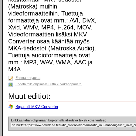
(Matroska) muihin
videoformaatteihin. Tuettuja
formaatteja ovat mm.: AVI, DivX,
Xvid, WMV, MP4, H.264, MOV.
Videoformaattien lisäksi MKV
Converter osaa kääntää myös
MKA-tiedostot (Matroska Audio).
Tuettuja audioformaatteja ovat
mm.: MP3, WAV, WMA, AAC ja
M4A.
Ehdota korjausta
Ehdota tälle ohjelmalle uutta kuvakaappausta!
Muut editiot:
Bigasoft MKV Converter
Linkkaa tähän ohjelmaan kopioimalla allaoleva teksti kotisivuillesi: