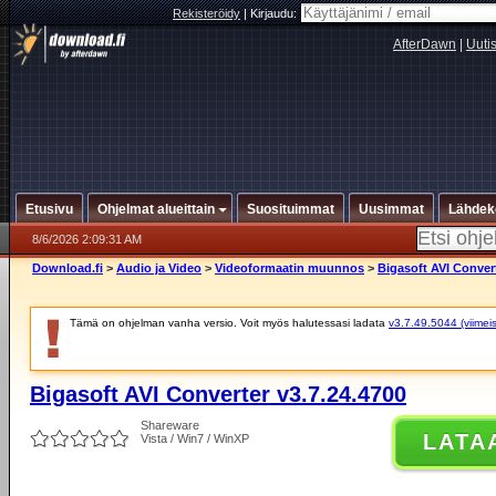
Rekisteröidy
|
Kirjaudu:
AfterDawn
|
Uuti
Etusivu
Ohjelmat alueittain
Suosituimmat
Uusimmat
Lähdek
8/6/2026 2:09:31 AM
Download.fi
>
Audio ja Video
>
Videoformaatin muunnos
>
Bigasoft AVI Convert
Tämä on ohjelman vanha versio. Voit myös halutessasi ladata
v3.7.49.5044 (viimeis
Bigasoft AVI Converter v3.7.24.4700
Shareware
LATA
Vista / Win7 / WinXP