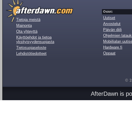
Osiot:
Uutiset
Tietoja meistä
Arvostelut
Mainonta
Päivän diili
Ota yhteyttä
Ohjelmien latauk
Käyttöehdot ja tietoa
Mobiilialan uutis
yksityisyydensuojasta
Hardware.fi
Tietosuojaseloste
Oppaat
Lehdistötiedotteet
© 1
AfterDawn is p