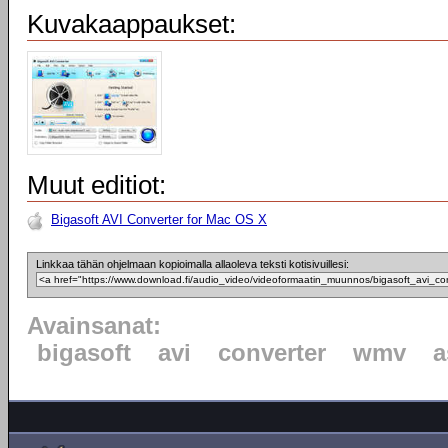
Kuvakaappaukset:
Muut editiot:
Bigasoft AVI Converter for Mac OS X
Linkkaa tähän ohjelmaan kopioimalla allaoleva teksti kotisivuillesi:
Avainsanat:
bigasoft
avi
converter
wmv
a