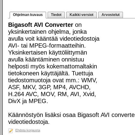
Ohjelman kuvaus
Tiedot
Kaikki versiot
Arvostelut
Bigasoft AVI Converter
on
yksinkertainen ohjelma, jonka
avulla voit kääntää videotiedostoja
AVI- tai MPEG-formaatteihin.
Yksinkertaisen käyttöliittymän
avulla kääntäminen onnistuu
helposti myös kokemattomaltakin
tietokoneen käyttäjältä. Tuettuja
tiedostomuotoja ovat mm.: WMV,
ASF, MKV, 3GP, MP4, AVCHD,
H.264 AVC, MOV, RM, AVI, Xvid,
DivX ja MPEG.
Käännöstyön lisäksi osaa Bigasoft AVI converte
videotiedostoja.
Ehdota korjausta