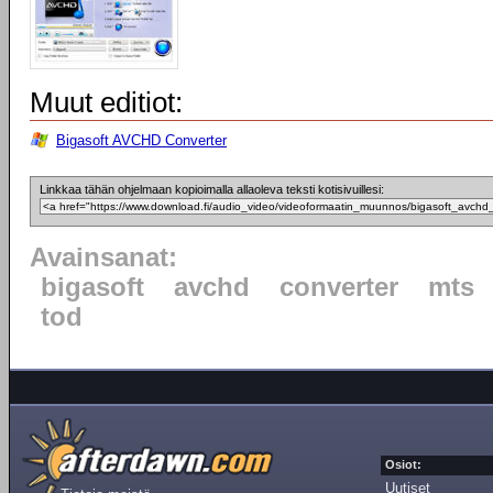
Muut editiot:
Bigasoft AVCHD Converter
Linkkaa tähän ohjelmaan kopioimalla allaoleva teksti kotisivuillesi:
Avainsanat:
bigasoft
avchd
converter
mts
tod
Osiot:
Uutiset