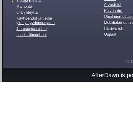
Tietoja meistä
Arvostelut
Mainonta
Päivän diili
Ota yhteyttä
Ohjelmien latauk
Käyttöehdot ja tietoa
Mobiilialan uutis
yksityisyydensuojasta
Hardware.fi
Tietosuojaseloste
Oppaat
Lehdistötiedotteet
© 1
AfterDawn is p