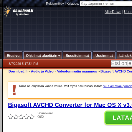
Rekisteröidy
|
Kirjaudu:
AfterDawn
|
Uuti
Etusivu
Ohjelmat alueittain
Suosituimmat
Uusimmat
Lähdek
8/7/2026 5:17:54 PM
Download.fi
>
Audio ja Video
>
Videoformaatin muunnos
>
Bigasoft AVCHD Conv
Tämä on ohjelman vanha versio. Voit myös halutessasi ladata
v3.7.49.5044 (viimeis
Bigasoft AVCHD Converter for Mac OS X v3.
Shareware
LATA
OSX