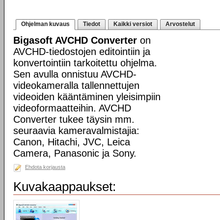
Ohjelman kuvaus
Tiedot
Kaikki versiot
Arvostelut
Bigasoft AVCHD Converter
on
AVCHD-tiedostojen editointiin ja
konvertointiin tarkoitettu ohjelma.
Sen avulla onnistuu AVCHD-
videokameralla tallennettujen
videoiden kääntäminen yleisimpiin
videoformaatteihin. AVCHD
Converter tukee täysin mm.
seuraavia kameravalmistajia:
Canon, Hitachi, JVC, Leica
Camera, Panasonic ja Sony.
Ehdota korjausta
Kuvakaappaukset: