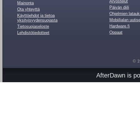
Arvostelut
Mainonta
Päivän diili
Ota yhteyttä
Ohjelmien latauk
Käyttöehdot ja tietoa
Mobiilialan uutis
yksityisyydensuojasta
Hardware.fi
Tietosuojaseloste
Oppaat
Lehdistötiedotteet
© 1
AfterDawn is p