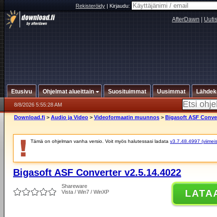
Rekisteröidy
|
Kirjaudu:
AfterDawn
|
Uuti
Etusivu
Ohjelmat alueittain
Suosituimmat
Uusimmat
Lähdek
8/8/2026 5:55:28 AM
Download.fi
>
Audio ja Video
>
Videoformaatin muunnos
>
Bigasoft ASF Conver
Tämä on ohjelman vanha versio. Voit myös halutessasi ladata
v3.7.48.4997 (viimeis
Bigasoft ASF Converter v2.5.14.4022
Shareware
LATA
Vista / Win7 / WinXP