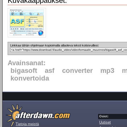
Kuvakaappaukset:
Linkkaa tähän ohjelmaan kopioimalla allaoleva teksti kotisivuillesi:
Avainsanat:
bigasoft
asf
converter
mp3
m
konvertoida
Osiot:
Uutiset
Tietoja meistä