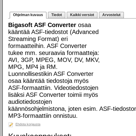
Ohjelman kuvaus
Tiedot
Kaikki versiot
Arvostelut
Bigasoft ASF Converter
osaa
kääntää ASF-tiedostot (Advanced
Streaming Format) eri
formaatteihin. ASF Converter
tukee mm. seuraavia formaatteja:
AVI, 3GP, MPEG, MOV, DV, MKV,
MPG, MP4 ja RM.
Luonnollisestikin ASF Converter
osaa kääntää tiedostoja myös
ASF-formaattiin. Videotiedostojen
lisäksi ASF Converter toimii myös
audiotiedostojen
käännösohjelmistona, joten esim. ASF-tiedost
MP3-formaattiin onnistuu.
Ehdota korjausta