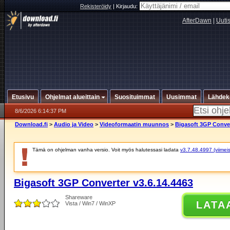
Rekisteröidy
|
Kirjaudu:
AfterDawn
|
Uuti
Etusivu
Ohjelmat alueittain
Suosituimmat
Uusimmat
Lähdek
8/6/2026 6:14:37 PM
Download.fi
>
Audio ja Video
>
Videoformaatin muunnos
>
Bigasoft 3GP Conver
Tämä on ohjelman vanha versio. Voit myös halutessasi ladata
v3.7.48.4997 (viimeis
Bigasoft 3GP Converter v3.6.14.4463
Shareware
LATA
Vista / Win7 / WinXP