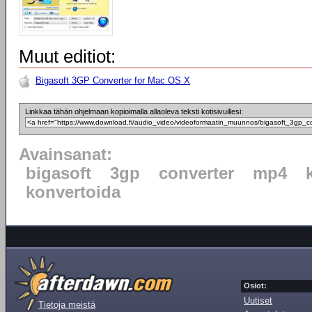
Muut editiot:
Bigasoft 3GP Converter for Mac OS X
Linkkaa tähän ohjelmaan kopioimalla allaoleva teksti kotisivuillesi:
Avainsanat:
bigasoft
3gp
converter
mp4
konvertoida
Osiot:
Uutiset
Tietoja meistä