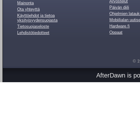
Arvostelut
Mainonta
Päivän diili
Ota yhteyttä
Ohjelmien latauk
Käyttöehdot ja tietoa
Mobiilialan uutis
yksityisyydensuojasta
Hardware.fi
Tietosuojaseloste
Oppaat
Lehdistötiedotteet
© 1
AfterDawn is p