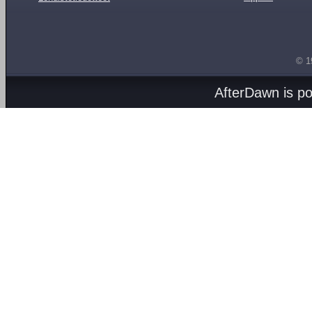
© 1
AfterDawn is p