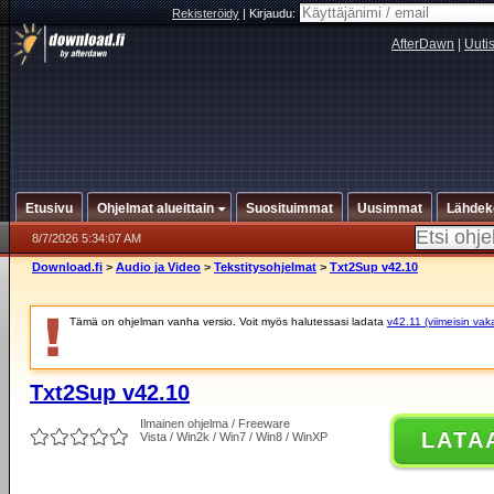
Rekisteröidy
|
Kirjaudu:
AfterDawn
|
Uuti
Etusivu
Ohjelmat alueittain
Suosituimmat
Uusimmat
Lähdek
8/7/2026 5:34:07 AM
Download.fi
>
Audio ja Video
>
Tekstitysohjelmat
>
Txt2Sup v42.10
Tämä on ohjelman vanha versio. Voit myös halutessasi ladata
v42.11 (viimeisin vak
Txt2Sup v42.10
Ilmainen ohjelma / Freeware
LATA
Vista / Win2k / Win7 / Win8 / WinXP