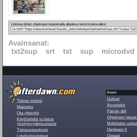
Linkkaa tähän ohjelmaan kopioimalla allaoleva teksti kotisivuillesi:
Avainsanat:
txt2sup
srt
txt
sup
microdvd
Osiot:
Uutiset
Tietoja meistä
Arvostelut
Mainonta
Päivän diili
Ota yhteyttä
Ohjelmien latauk
Käyttöehdot ja tietoa
Mobiilialan uutis
yksityisyydensuojasta
Hardware.fi
Tietosuojaseloste
Oppaat
Lehdistötiedotteet