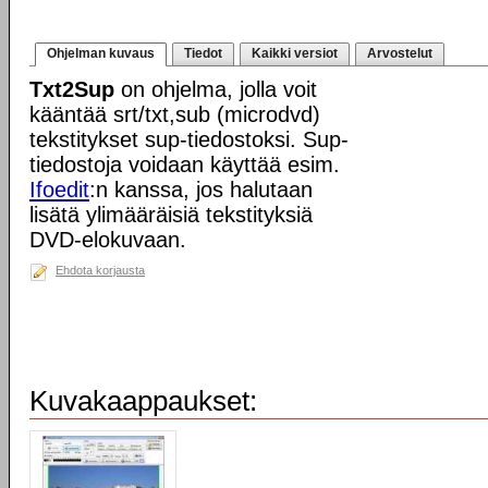
Ohjelman kuvaus
Tiedot
Kaikki versiot
Arvostelut
Txt2Sup
on ohjelma, jolla voit
kääntää srt/txt,sub (microdvd)
tekstitykset sup-tiedostoksi. Sup-
tiedostoja voidaan käyttää esim.
Ifoedit
:n kanssa, jos halutaan
lisätä ylimääräisiä tekstityksiä
DVD-elokuvaan.
Ehdota korjausta
Kuvakaappaukset: