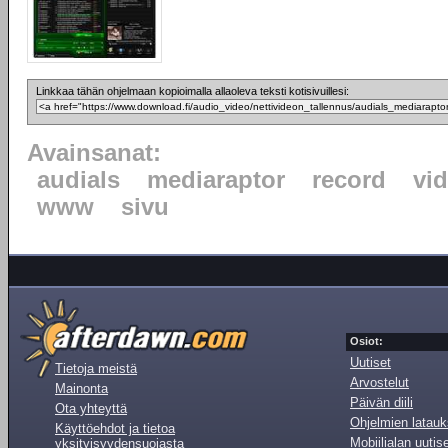
Linkkaa tähän ohjelmaan kopioimalla allaoleva teksti kotisivuillesi:
Avainsanat:
audials
mediaraptor
record
vi
www
sivu
Osiot:
Uutiset
Tietoja meistä
Arvostelut
Mainonta
Päivän diili
Ota yhteyttä
Ohjelmien latauk
Käyttöehdot ja tietoa
Mobiilialan uutis
yksityisyydensuojasta