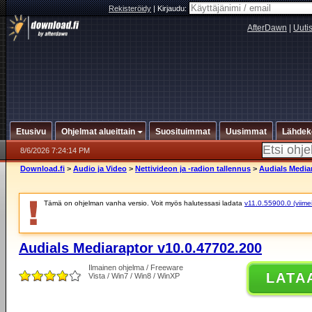
Rekisteröidy
|
Kirjaudu:
AfterDawn
|
Uuti
Etusivu
Ohjelmat alueittain
Suosituimmat
Uusimmat
Lähdek
8/6/2026 7:24:14 PM
Download.fi
>
Audio ja Video
>
Nettivideon ja -radion tallennus
>
Audials Mediar
Tämä on ohjelman vanha versio. Voit myös halutessasi ladata
v11.0.55900.0 (viimei
Audials Mediaraptor v10.0.47702.200
Ilmainen ohjelma / Freeware
LATA
Vista / Win7 / Win8 / WinXP