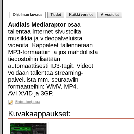
Ohjelman kuvaus
Tiedot
Kaikki versiot
Arvostelut
Audials Mediaraptor
osaa
tallentaa Internet-sivustoilta
musiikkia ja videopalveluista
videoita. Kappaleet tallennetaan
MP3-formaattiin ja jos mahdollista
tiedostoihin lisätään
automaattisesti ID3-tagit. Videot
voidaan tallentaa streaming-
palveluista mm. seuraaviin
formaatteihin: WMV, MP4,
AVI,XVID ja 3GP.
Ehdota korjausta
Kuvakaappaukset: