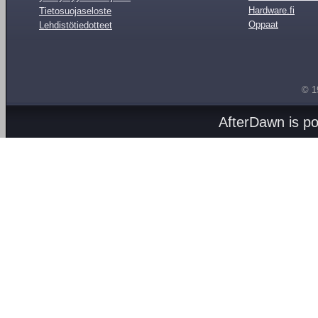
Hardware.fi
Tietosuojaseloste
Oppaat
Lehdistötiedotteet
© 1
AfterDawn is p