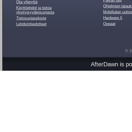
Päivän diili
Ota yhteyttä
Ohjelmien latauk
Käyttöehdot ja tietoa
Mobiilialan uutis
yksityisyydensuojasta
Hardware.fi
Tietosuojaseloste
Oppaat
Lehdistötiedotteet
© 1
AfterDawn is p