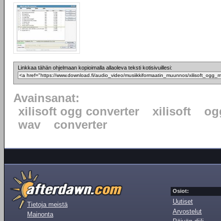
Linkkaa tähän ohjelmaan kopioimalla allaoleva teksti kotisivuillesi:
Avainsanat:
xilisoft ogg converter
xilisoft
og
wav
converter
Osiot:
Uutiset
Tietoja meistä
Arvostelut
Mainonta