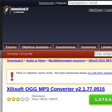
Rekisteröidy
|
Kirjaudu:
AfterDawn
|
Uuti
Etusivu
Ohjelmat alueittain
Suosituimmat
Uusimmat
Lähdek
8/7/2026 7:37:53 PM
Download.fi
>
Audio ja Video
>
Musiikkiformaatin muunnos
>
Xilisoft OGG MP3 
Tämä on ohjelman vanha versio. Voit myös halutessasi ladata
v2.1.80.0311 (viimeis
Xilisoft OGG MP3 Converter v2.1.77.0515
Shareware
LATA
Vista / Win2k / WinXP