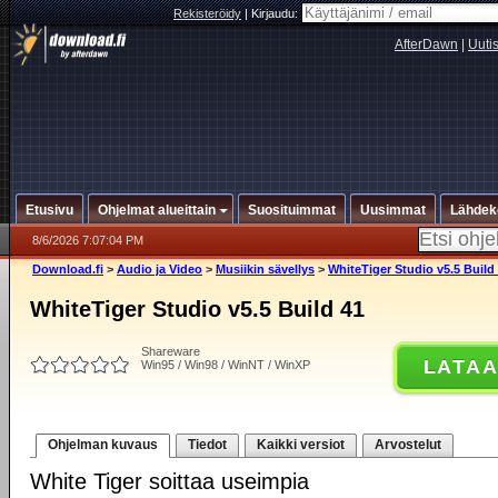
Rekisteröidy
|
Kirjaudu:
AfterDawn
|
Uuti
Etusivu
Ohjelmat alueittain
Suosituimmat
Uusimmat
Lähdek
8/6/2026 7:07:04 PM
Download.fi
>
Audio ja Video
>
Musiikin sävellys
>
WhiteTiger Studio v5.5 Build
WhiteTiger Studio v5.5 Build 41
Shareware
LATA
Win95 / Win98 / WinNT / WinXP
Ohjelman kuvaus
Tiedot
Kaikki versiot
Arvostelut
White Tiger soittaa useimpia