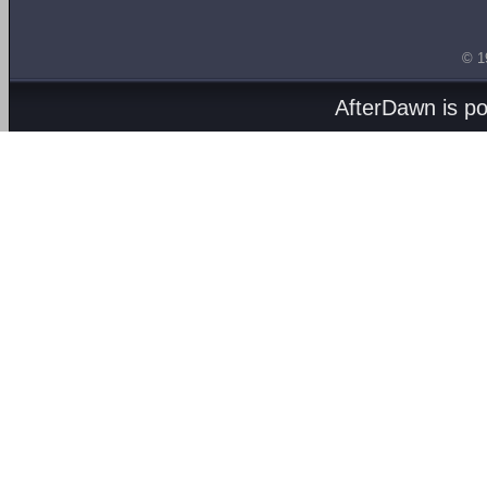
© 1
AfterDawn is p