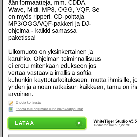
ääniformaatteja, mm. CDDA,
Wave, Midi, MP3, OGG, VQF. Se
on myös ripperi, CD-polttaja,
MP3/OGG/VQF-pakkeri ja DJ-
ohjelma - kaikki samassa
paketissa!
Ulkomuoto on yksinkertainen ja
karuhko. Ohjelman toiminnallisuus
ei erotu mitenkään edukseen jos
vertaa vastaavia irrallisia softia
kuhunkin käyttötarkoitukseen, mutta ihmisille, j
yhden ja ainoan ratkaisun kaikkeen, tämä on i
arvoinen.
Ehdota korjausta
Ehdota tälle ohjelmalle uutta kuvakaappausta!
WhiteTiger Studio v5.5
LATAA
Tiedoston koko: 7,22 MB