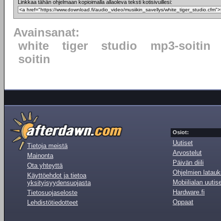
Linkkaa tähän ohjelmaan kopioimalla allaoleva teksti kotisivuillesi:
Avainsanat:
white
tiger
studio
mp3-soitin
soitin
Osiot:
Uutiset
Tietoja meistä
Arvostelut
Mainonta
Päivän diili
Ota yhteyttä
Ohjelmien latauk
Käyttöehdot ja tietoa
Mobiilialan uutis
yksityisyydensuojasta
Hardware.fi
Tietosuojaseloste
Oppaat
Lehdistötiedotteet