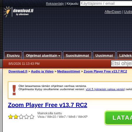
Rekisteröidy
|
Kirjaudu:
AfterDawn
|
Uuti
Etusivu
Ohjelmat alueittain
Suosituimmat
Uusimmat
Lähdek
8/5/2026 11:13:43 PM
Download.fi
>
Audio ja Video
>
Mediasoittimet
>
Zoom Player Free v13.7 RC2
Olet lataamassa tämän ohjelman vanhaa versiota.
Ohjelmasta löytyy sivuiltamme uudemmat versiot:
v14.5 (viimeisin vakaa versio)
sek
Zoom Player Free v13.7 RC2
Mainoksilla tuettu
LATA
Vista / Win10 / Win7 / Win8 / WinXP