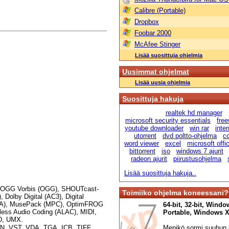
Calibre (Portable)
Dropbox
Foobar 2000
McAfee Stinger
Lisää suosittuja ohjelmia
Uusimmat ohjelmat
Lisää uusia ohjelmia
Suosittuja hakuja
realtek hd manager
microsoft security essentials
fre
youtube downloader
win rar
inte
utorrent
dvd poltto-ohjelma
cc
word viewer
excel
microsoft offi
bittorrent
iso
windows 7 ajurit
radeon ajurit
piirustusohjelma
Lisää suosittuja hakuja..
 OGG Vorbis (OGG), SHOUTcast-
Toimiiko ohjelma koneessani?
olby Digital (AC3), Digital
(RA), MusePack (MPC), OptimFROG
64-bit, 32-bit, Windo
less Audio Coding (ALAC), MIDI,
Portable, Windows XP,
D, UMX.
N, VST, VDA, TGA, ICB, TIFF,
Menikö sormi suuhun l