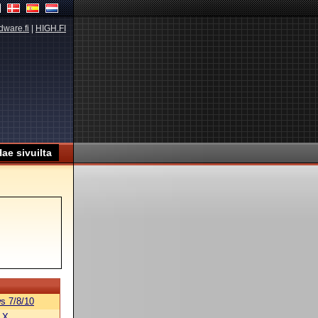
dware.fi
|
HIGH.FI
s 7/8/10
 X