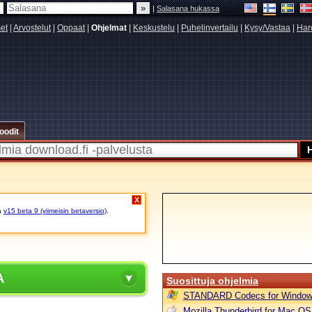
|
Salasana hukassa
set
|
Arvostelut
|
Oppaat
|
Ohjelmat
|
Keskustelu
|
Puhelinvertailu
|
Kysy/Vastaa
|
Har
oodit
X
ä
v15 beta 9 (viimeisin betaversio)
.
A
Suosittuja ohjelmia
STANDARD Codecs for Window
Mozilla Thunderbird for Mac OS