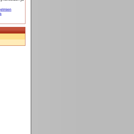
elmien
a