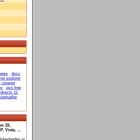
eware
docx
rnet explorer
 cleaner
ce
avg free
directx 11
startuplite
ws 10,
 Vista, ...
yhenteiden ja