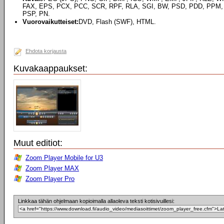
FAX, EPS, PCX, PCC, SCR, RPF, RLA, SGI, BW, PSD, PDD, PPM,
PSP, PN.
Vuorovaikutteiset:
DVD, Flash (SWF), HTML.
Ehdota korjausta
Kuvakaappaukset:
Muut editiot:
Zoom Player Mobile for U3
Zoom Player MAX
Zoom Player Pro
Linkkaa tähän ohjelmaan kopioimalla allaoleva teksti kotisivuillesi: