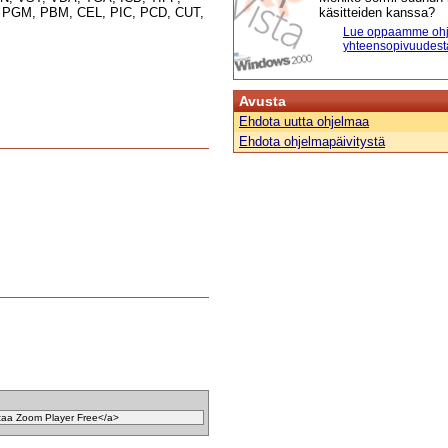
 PGM, PBM, CEL, PIC, PCD, CUT,
käsitteiden kanssa?
Lue oppaamme ohj
yhteensopivuudest
Avusta
Ehdota uutta ohjelmaa
Ehdota ohjelmapäivitystä