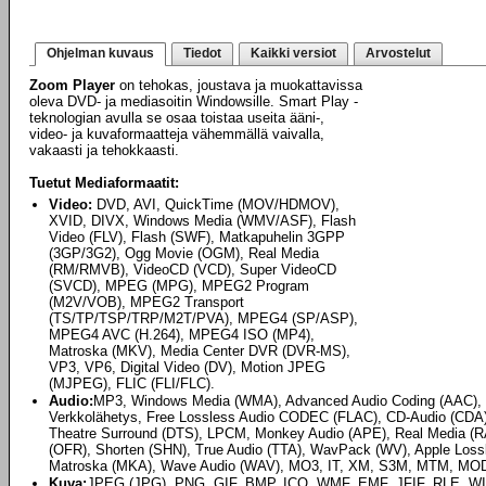
Ohjelman kuvaus
Tiedot
Kaikki versiot
Arvostelut
Zoom Player
on tehokas, joustava ja muokattavissa
oleva DVD- ja mediasoitin Windowsille. Smart Play -
teknologian avulla se osaa toistaa useita ääni-,
video- ja kuvaformaatteja vähemmällä vaivalla,
vakaasti ja tehokkaasti.
Tuetut Mediaformaatit:
Video:
DVD, AVI, QuickTime (MOV/HDMOV),
XVID, DIVX, Windows Media (WMV/ASF), Flash
Video (FLV), Flash (SWF), Matkapuhelin 3GPP
(3GP/3G2), Ogg Movie (OGM), Real Media
(RM/RMVB), VideoCD (VCD), Super VideoCD
(SVCD), MPEG (MPG), MPEG2 Program
(M2V/VOB), MPEG2 Transport
(TS/TP/TSP/TRP/M2T/PVA), MPEG4 (SP/ASP),
MPEG4 AVC (H.264), MPEG4 ISO (MP4),
Matroska (MKV), Media Center DVR (DVR-MS),
VP3, VP6, Digital Video (DV), Motion JPEG
(MJPEG), FLIC (FLI/FLC).
Audio:
MP3, Windows Media (WMA), Advanced Audio Coding (AAC),
Verkkolähetys, Free Lossless Audio CODEC (FLAC), CD-Audio (CDA), D
Theatre Surround (DTS), LPCM, Monkey Audio (APE), Real Media 
(OFR), Shorten (SHN), True Audio (TTA), WavPack (WV), Apple Loss
Matroska (MKA), Wave Audio (WAV), MO3, IT, XM, S3M, MTM, MO
Kuva:
JPEG (JPG), PNG, GIF, BMP, ICO, WMF, EMF, JFIF, RLE, WI