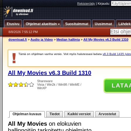
Rekisteröidy
|
Kirjaudu:
Etusivu
Ohjelmat alueittain
Suosituimmat
Uusimmat
Lähdek
8/8/2026 7:55:12 PM
download.fi
>
Audio ja Video
>
Median hallinta
>
All My Movies v6.3 Build 1310
Tämä on ohjelman vanha versio. Voit myös halutessasi ladata
v8.3 Build 1435 (viim
All My Movies v6.3 Build 1310
Shareware
LATA
Vista / Win2k / Win98 / WinME /
WinXP
Ohjelman kuvaus
Tiedot
Kaikki versiot
Arvostelut
All My Movies
on elokuvien
hallinnoitiin tarkoitettu ohjelmisto,