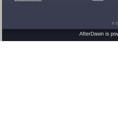
© 1
AfterDawn is p