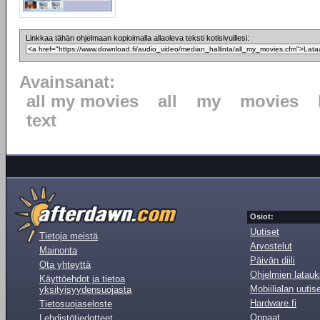
Linkkaa tähän ohjelmaan kopioimalla allaoleva teksti kotisivuillesi:
Avainsanat:
all my movies
all
my
movies
text
Osiot:
Uutiset
Tietoja meistä
Arvostelut
Mainonta
Päivän diili
Ota yhteyttä
Ohjelmien latauk
Käyttöehdot ja tietoa
Mobiilialan uutis
yksityisyydensuojasta
Hardware.fi
Tietosuojaseloste
Oppaat
Lehdistötiedotteet