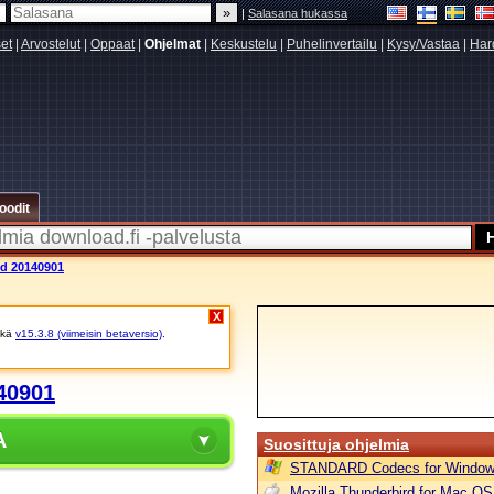
|
Salasana hukassa
set
|
Arvostelut
|
Oppaat
|
Ohjelmat
|
Keskustelu
|
Puhelinvertailu
|
Kysy/Vastaa
|
Har
oodit
ld 20140901
X
kä
v15.3.8 (viimeisin betaversio)
.
40901
A
Suosittuja ohjelmia
STANDARD Codecs for Window
Mozilla Thunderbird for Mac OS