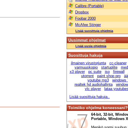
Calibre (Portable)
Dropbox
Foobar 2000
McAfee Stinger
Lisää suosittuja ohjelmia
Uusimmat ohjelmat
Lisää uusia ohjelmia
Suosittuja hakuja
ilmainen virustorjunta
cc-cleaner
varmuuskopio
startuplite
medi
x3 player
pc suite
iso
firewall
utorrent
paint shop pro
ää
youtube mp3
windows 
realtek hd audiohallinta
windows
vlc player
lataa youtube
Lisää suosittuja hakuja..
Toimiiko ohjelma koneessani?
64-bit, 32-bit, Windo
Portable, Windows XP,
Menikö sormi suuhun l