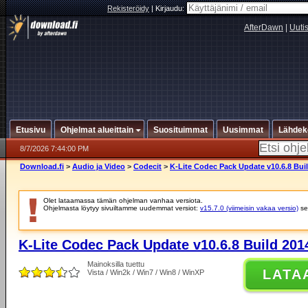
Rekisteröidy
|
Kirjaudu:
AfterDawn
|
Uuti
Etusivu
Ohjelmat alueittain
Suosituimmat
Uusimmat
Lähdek
8/7/2026 7:44:00 PM
Download.fi
>
Audio ja Video
>
Codecit
>
K-Lite Codec Pack Update v10.6.8 Bui
Olet lataamassa tämän ohjelman vanhaa versiota.
Ohjelmasta löytyy sivuiltamme uudemmat versiot:
v15.7.0 (viimeisin vakaa versio)
se
K-Lite Codec Pack Update v10.6.8 Build 201
Mainoksilla tuettu
LATA
Vista / Win2k / Win7 / Win8 / WinXP