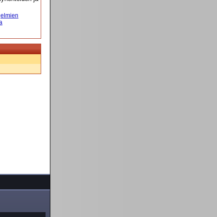
elmien
a