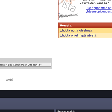
käsitteiden kanssa?
Lue oppaamme ohj
yhteensopivuudest
Avusta
Ehdota uutta ohjelmaa
Ehdota ohjelmapäivitystä
xvid
Seuraa meitä: