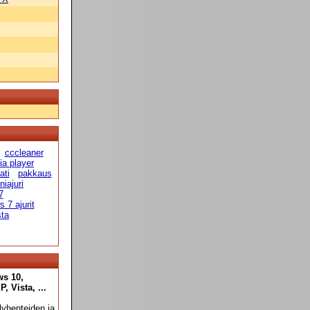
cccleaner
a player
ati
pakkaus
niajuri
7
 7 ajurit
sta
ws 10,
 Vista, ...
yhenteiden ja