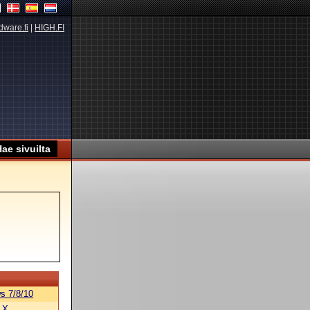
dware.fi
|
HIGH.FI
s 7/8/10
 X