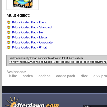
Muut editiot:
K-Lite Codec Pack Basic
K-Lite Codec Pack Standard
K-Lite Codec Pack Full
K-Lite Codec Pack Mega
K-Lite Codec Pack Corporate
K-Lite Codec Pack 64-bit
Linkkaa tähän ohjelmaan kopioimalla allaoleva teksti kotisivuillesi:
Avainsanat:
k-lite
codec
codecs
codec pack
divx
divx pro
Osiot: