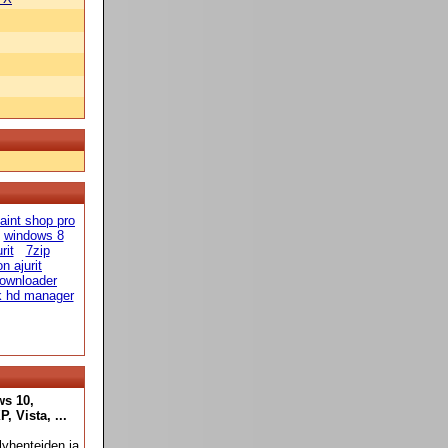
aint shop pro
windows 8
rit
7zip
n ajurit
ownloader
k hd manager
ws 10,
 Vista, ...
yhenteiden ja