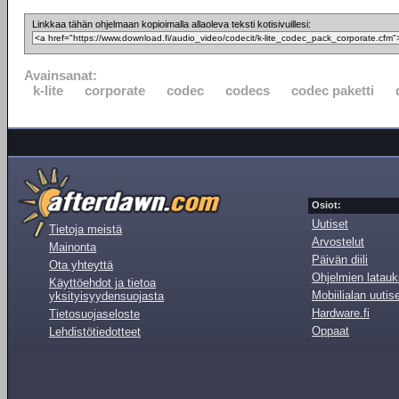
Linkkaa tähän ohjelmaan kopioimalla allaoleva teksti kotisivuillesi:
Avainsanat:
k-lite
corporate
codec
codecs
codec paketti
Osiot:
Uutiset
Tietoja meistä
Arvostelut
Mainonta
Päivän diili
Ota yhteyttä
Ohjelmien latauk
Käyttöehdot ja tietoa
Mobiilialan uutis
yksityisyydensuojasta
Hardware.fi
Tietosuojaseloste
Oppaat
Lehdistötiedotteet