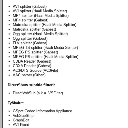
AVI splitter (Gabest)
AVI splitter (Haali Media Splitter)
MP4 splitter (Haali Media Splitter)
MP4 splitter (Gabest)
Matroska splitter (Haali Media Splitter)
Matroska splitter (Gabest)
Ogg splitter (Haali Media Splitter)
Ogg splitter (Gabest)
FLV splitter (Gabest)
MPEG TS splitter (Haali Media Splitter)
MPEG PS splitter (Gabest)
MPEG PS splitter (Haali Media Splitter)
CDDA Reader (Gabest)
CDXA Reader (Gabest)
AC3/DTS Source (AC3File)
AAC parser (Orban)
DirectShow subtitle filtteri:
DirectVobSub (a.k.a. VSFilter)
Työkalut:
GSpot Codec Information Appliance
VobSubStrip
GraphEdit
AVI Fixed