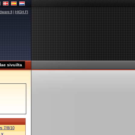
dware.fi
|
HIGH.FI
s 7/8/10
 X