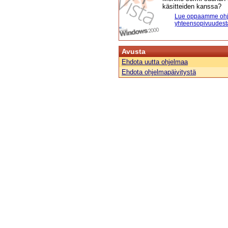
käsitteiden kanssa?
Lue oppaamme ohj
yhteensopivuudest
Avusta
Ehdota uutta ohjelmaa
Ehdota ohjelmapäivitystä