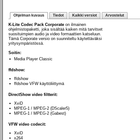
Ohjelman kuvaus
Tiedot
Kaikki versiot
Arvostelut
K-Lite Codec Pack Corporate
on ilmainen
ohjelmistopaketti, joka sisältää kaiken mitä tarvitset
suosituimpien audio ja video formaattien katseluun.
Tämä Corporate versio on suunniteltu käytettäväksi
yritysympäristössä.
Soitin:
Media Player Classic
ffdshow:
ffdshow
ffdshow VFW käyttöliittymä
DirectShow video filtterit:
XviD
MPEG-1 / MPEG-2 (DScaler5)
MPEG-1 / MPEG-2 (Gabest)
VFW video codecit:
XviD
x264