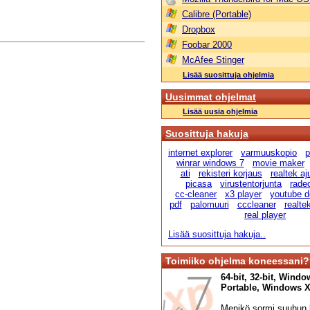
Calibre (Portable)
Dropbox
Foobar 2000
McAfee Stinger
Lisää suosittuja ohjelmia
Uusimmat ohjelmat
Lisää uusia ohjelmia
Suosittuja hakuja
internet explorer
varmuuskopio
p
winrar windows 7
movie maker
ati
rekisteri korjaus
realtek aju
picasa
virustentorjunta
radeo
cc-cleaner
x3 player
youtube d
pdf
palomuuri
cccleaner
realte
real player
Lisää suosittuja hakuja..
Toimiiko ohjelma koneessani?
64-bit, 32-bit, Windo
Portable, Windows XP,
Menikö sormi suuhun l