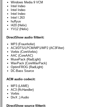
Windows Media 9 VCM
Intel Indeo
Intel Indeo
Intel Indeo
Intel I.263
huffyuv
I420 (Helix)
YV12 (Helix)
DirectShow audio filtterit:
MP3 (Fraunhofer)
AC3/DTS/LPCM/MP1/MP2 (AC3Filter)
Vorbis (CoreVorbis)
AAC (CoreAAC)
MusePack (RadLight)
WavPack (CoreWavPack)
OptimFROG (RadLight)
DC-Bass Source
ACM audio codecit:
MP3 (LAME)
AC3 (ffcHandler)
Vorbis
DivX ;) Audio
DirectShow source filtterit: