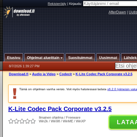
Rekisteröidy
|
Kirjaudu:
AfterDawn
|
Uuti
Etusivu
Ohjelmat alueittain
Suosituimmat
Uusimmat
Lähdek
8/7/2026 1:39:27 PM
Download.fi
>
Audio ja Video
>
Codecit
>
K-Lite Codec Pack Corporate v3.2.5
Tämä on ohjelman vanha versio. Voit myös halutessasi ladata
v6.2.0 (viimeisin vak
K-Lite Codec Pack Corporate v3.2.5
Ilmainen ohjelma / Freeware
LATA
Win2k / Win98 / WinME / WinXP