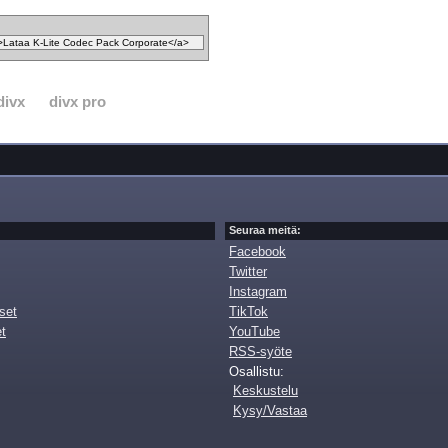
divx
divx pro
Seuraa meitä:
Facebook
Twitter
Instagram
set
TikTok
et
YouTube
RSS-syöte
Osallistu:
Keskustelu
Kysy/Vastaa