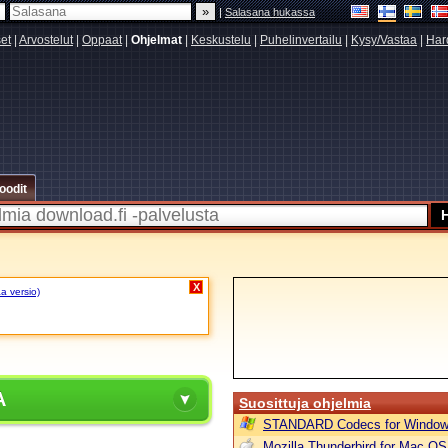
|
Salasana hukassa
set
|
Arvostelut
|
Oppaat
|
Ohjelmat
|
Keskustelu
|
Puhelinvertailu
|
Kysy/Vastaa
|
Har
oodit
X
aa versio)
A
Suosittuja ohjelmia
STANDARD Codecs for Window
Mozilla Thunderbird for Mac OS