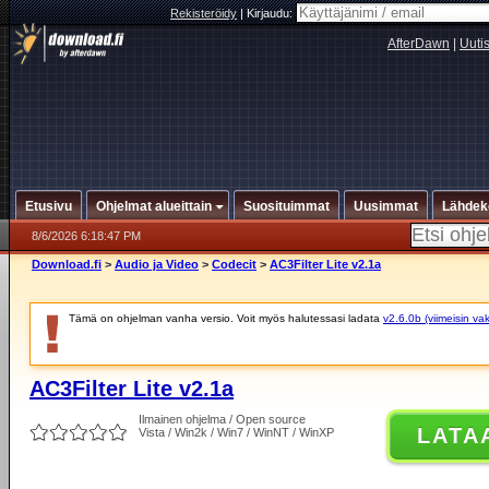
Rekisteröidy
|
Kirjaudu:
AfterDawn
|
Uuti
Etusivu
Ohjelmat alueittain
Suosituimmat
Uusimmat
Lähdek
8/6/2026 6:18:47 PM
Download.fi
>
Audio ja Video
>
Codecit
>
AC3Filter Lite v2.1a
Tämä on ohjelman vanha versio. Voit myös halutessasi ladata
v2.6.0b (viimeisin va
AC3Filter Lite v2.1a
Ilmainen ohjelma / Open source
LATA
Vista / Win2k / Win7 / WinNT / WinXP