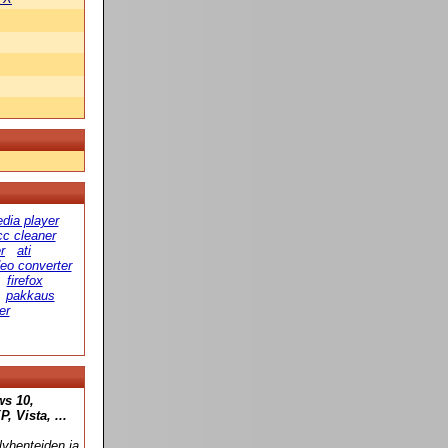
dia player
cc cleaner
r
ati
deo converter
firefox
pakkaus
er
ws 10,
 Vista, ...
yhenteiden ja