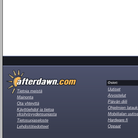
Osiot:
Uutiset
Tietoja meistä
Arvostelut
Mainonta
Päivän diili
Ota yhteyttä
Ohjelmien latauk
Käyttöehdot ja tietoa
Mobiilialan uutis
yksityisyydensuojasta
Hardware.fi
Tietosuojaseloste
Oppaat
Lehdistötiedotteet