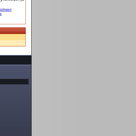
elmien
a