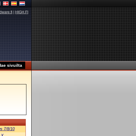
dware.fi
|
HIGH.FI
s 7/8/10
 X