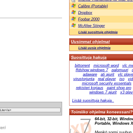
Calibre (Portable)
Dropbox
Foobar 2000
McAfee Stinger
Lisää suosittuja ohjelmia
Uusimmat ohjelmat
Lisää uusia ohjelmia
Suosittuja hakuja
bittorrent
microsoft word
vlc me
ffdshow windows 7
palomuuri
adaware
ati ajurit
vlc playe
virustorjunta
real player
iso
vi
microsoft security essentials
rekisteri korjaus
paint shop pro
windows 7 ajurit
x3 play
Lisää suosittuja hakuja..
Toimiiko ohjelma koneessani?
64-bit, 32-bit, Windo
Portable, Windows XP,
teri
Menikö sormi suuhun l