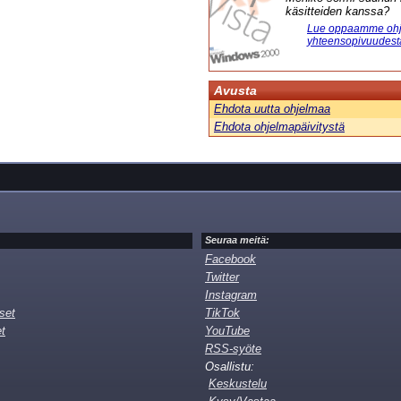
käsitteiden kanssa?
Lue oppaamme ohj
yhteensopivuudest
Avusta
Ehdota uutta ohjelmaa
Ehdota ohjelmapäivitystä
Seuraa meitä:
Facebook
Twitter
Instagram
set
TikTok
et
YouTube
RSS-syöte
Osallistu:
Keskustelu