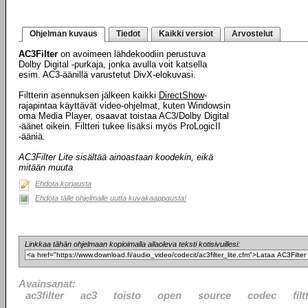
Ohjelman kuvaus
Tiedot
Kaikki versiot
Arvostelut
AC3Filter
on avoimeen lähdekoodiin perustuva
Dolby Digital -purkaja, jonka avulla voit katsella
esim. AC3-äänillä varustetut DivX-elokuvasi.
Filtterin asennuksen jälkeen kaikki
DirectShow
-
rajapintaa käyttävät video-ohjelmat, kuten Windowsin
oma Media Player, osaavat toistaa AC3/Dolby Digital
-äänet oikein. Filtteri tukee lisäksi myös ProLogicII
-ääniä.
AC3Filter Lite sisältää ainoastaan koodekin, eikä
mitään muuta
Ehdota korjausta
Ehdota tälle ohjelmalle uutta kuvakaappausta!
Linkkaa tähän ohjelmaan kopioimalla allaoleva teksti kotisivuillesi:
Avainsanat:
ac3filter
ac3
toisto
open
source
codec
filt