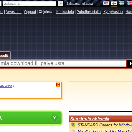
|
Salasana hukassa
set
|
Arvostelut
|
Oppaat
|
Ohjelmat
|
Keskustelu
|
Puhelinvertailu
|
Kysy/Vastaa
|
Har
oodit
X
kaa versio)
A
Suosittuja ohjelmia
STANDARD Codecs for Window
Mozilla Thunderbird for Mac OS