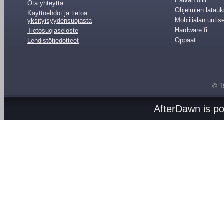
Päivän diili
Ota yhteyttä
Ohjelmien latauk
Käyttöehdot ja tietoa
Mobiilialan uutis
yksityisyydensuojasta
Hardware.fi
Tietosuojaseloste
Oppaat
Lehdistötiedotteet
© 1
AfterDawn is p