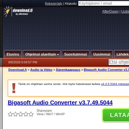
Rekisteröidy
|
Kirjaudu:
AfterDawn
|
Uuti
Etusivu
Ohjelmat alueittain
Suosituimmat
Uusimmat
Lähdek
8/8/2026 6:04:57 PM
Download.fi
>
Audio ja Video
>
Äänenkaappaus
>
Bigasoft Audio Converter v3.
Tämä on ohjelman vanha versio. Voit myös halutessasi ladata
v4.3.5.5344 (viimeisi
Bigasoft Audio Converter v3.7.49.5044
Shareware
LATA
Vista / Win7 / WinXP