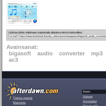
Linkkaa tähän ohjelmaan kopioimalla allaoleva teksti kotisivuillesi:
Avainsanat:
bigasoft
audio
converter
mp3
ac3
Osiot:
Uutiset
Tietoja meistä
Arvostelut
Mainonta