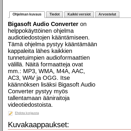
Ohjelman kuvaus
Tiedot
Kaikki versiot
Arvostelut
Bigasoft Audio Converter
on
helppokäyttöinen ohjelma
audiotiedostojen kääntämiseen.
Tämä ohjelma pystyy kääntämään
kappaleita lähes kaikkien
tunnetuimpien audioformaattien
välillä. Näitä formaatteja ovat
mm.: MP3, WMA, M4A, AAC,
AC3, WAV ja OGG. Itse
käännöksen lisäksi Bigasoft Audio
Converter pystyy myös
tallentamaan ääniraitoja
videotiedostoista.
Ehdota korjausta
Kuvakaappaukset: