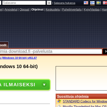
|
Salasana hukassa
set
|
Arvostelut
|
Oppaat
|
Ohjelmat
|
Keskustelu
|
Puhelinvertailu
|
Kysy/Vastaa
|
Har
oodit
s (Windows 10 64-bit) v451.67
ndows 10 64-bit)
A ILMAISEKSI
Suosittuja ohjelmia
STANDARD Codecs for Window
Mozilla Thunderbird for Mac OS