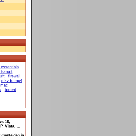
 essentials
 torrent
rit
firewall
mkv to mp4
mac
s
torrent
ws 10,
 Vista, ...
yhenteiden ja