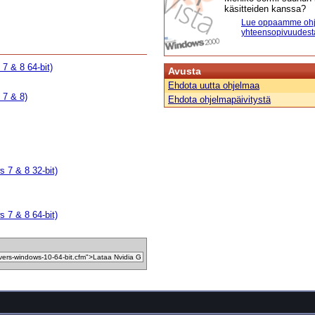
käsitteiden kanssa?
Lue oppaamme ohj
yhteensopivuudest
7 & 8 64-bit)
Avusta
Ehdota uutta ohjelmaa
 7 & 8)
Ehdota ohjelmapäivitystä
 7 & 8 32-bit)
 7 & 8 64-bit)