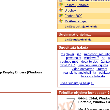
Calibre (Portable)
Dropbox
Foobar 2000
McAfee Stinger
Lisää suosittuja ohjelmia
Uusimmat ohjelmat
Lisää uusia ohjelmia
Suosittuja hakuja
x3 player
iso
microsoft security
powerpoint
windows 7
ati
u
youtube mp3
docx to doc
ääniaju
word 2007
ilmainen virustorjunta
video converter
utorrent
p Display Drivers (Windows
realtek hd audiohallinta
pakkau
lataa youtubesta
Lisää suosittuja hakuja..
Toimiiko ohjelma koneessani?
64-bit, 32-bit, Windo
Portable, Windows XP,
Menikö sormi suuhun l