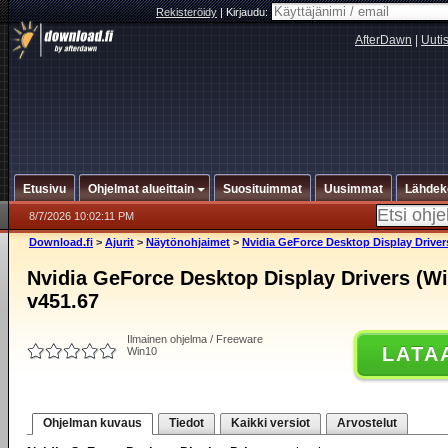
Rekisteröidy
|
Kirjaudu:
AfterDawn
|
Uuti
Etusivu
Ohjelmat alueittain
Suosituimmat
Uusimmat
Lähdek
8/7/2026 10:02:11 PM
Download.fi
>
Ajurit
>
Näytönohjaimet
>
Nvidia GeForce Desktop Display Driver
Nvidia GeForce Desktop Display Drivers (Wi
v451.67
Ilmainen ohjelma / Freeware
LATA
Win10
Ohjelman kuvaus
Tiedot
Kaikki versiot
Arvostelut