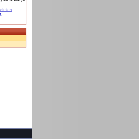
elmien
a