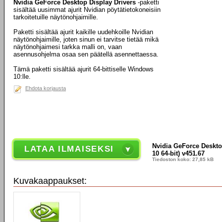
Nvidia GeForce Desktop Display Drivers
-paketti
sisältää uusimmat ajurit Nvidian pöytätietokoneisiin
tarkoitetuille näytönohjaimille.
Paketti sisältää ajurit kaikille uudehkoille Nvidian
näytönohjaimille, joten sinun ei tarvitse tietää mikä
näytönohjaimesi tarkka malli on, vaan
asennusohjelma osaa sen päätellä asennettaessa.
Tämä paketti sisältää ajurit 64-bittiselle Windows
10:lle.
Ehdota korjausta
Nvidia GeForce Deskto
LATAA ILMAISEKSI
10 64-bit) v451.67
Tiedoston koko: 27,85 kB
Kuvakaappaukset: