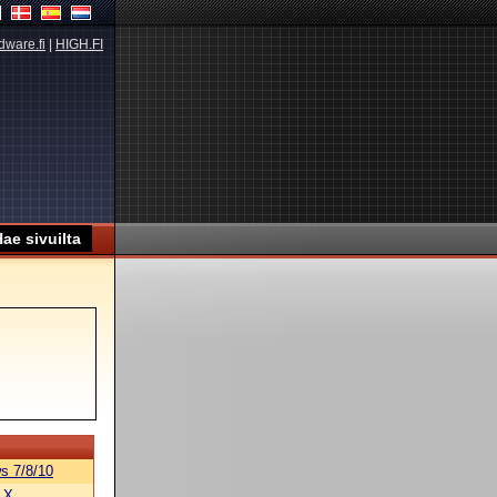
dware.fi
|
HIGH.FI
s 7/8/10
 X