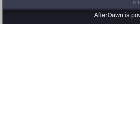
© 1
AfterDawn is p