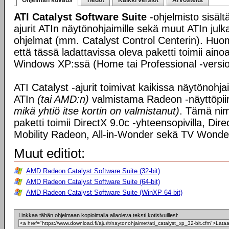
Ohjelman kuvaus
Tiedot
Kaikki versiot
Arvostelut
ATI Catalyst Software Suite
-ohjelmisto sisält
ajurit ATIn näytönohjaimille sekä muut ATIn julk
ohjelmat (mm. Catalyst Control Centerin). Huom
että tässä ladattavissa oleva paketti toimii aino
Windows XP:ssä (Home tai Professional -versio
ATI Catalyst -ajurit toimivat kaikissa näytönohjai
ATIn
(tai AMD:n)
valmistama Radeon -näyttöpii
mikä yhtiö itse kortin on valmistanut)
. Tämä nim
paketti toimii DirectX 9.0c -yhteensopivilla, Dire
Mobility Radeon, All-in-Wonder sekä TV Wonder
Muut editiot:
AMD Radeon Catalyst Software Suite (32-bit)
AMD Radeon Catalyst Software Suite (64-bit)
AMD Radeon Catalyst Software Suite (WinXP 64-bit)
Linkkaa tähän ohjelmaan kopioimalla allaoleva teksti kotisivuillesi: