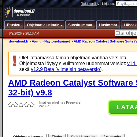
Rekisteröidy
|
Kirjaudu:
Etusivu
Ohjelmat alueittain
Suosituimmat
Uusimmat
Lähdek
8/9/2026 9:28:16 AM
download.fi
>
Ajurit
>
Näytönohjaimet
>
AMD Radeon Catalyst Software Suite (W
Olet lataamassa tämän ohjelman vanhaa versiota.
Ohjelmasta löytyy sivuiltamme uudemmat versiot:
v14.
sekä
v12.9 Beta (viimeisin betaversio)
.
AMD Radeon Catalyst Software 
32-bit) v9.8
Ilmainen ohjelma / Freeware
LATA
WinXP