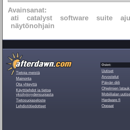
Avainsanat:
ati
catalyst
software
suite
aju
näytönohjain
Osiot:
Uutiset
Tietoja meistä
Arvostelut
Mainonta
Päivän diili
Ota yhteyttä
Ohjelmien latauk
Käyttöehdot ja tietoa
Mobiilialan uutis
yksityisyydensuojasta
Hardware.fi
Tietosuojaseloste
Oppaat
Lehdistötiedotteet