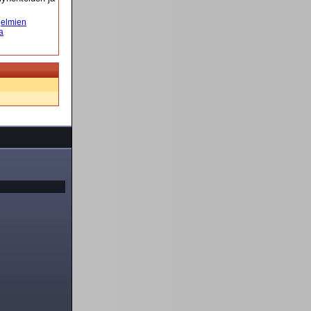
elmien
a