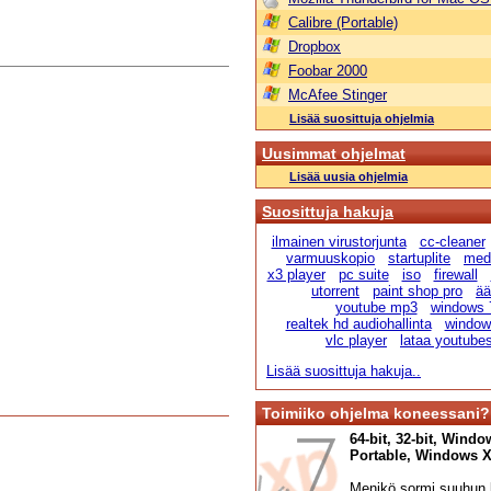
Calibre (Portable)
Dropbox
Foobar 2000
McAfee Stinger
Lisää suosittuja ohjelmia
Uusimmat ohjelmat
Lisää uusia ohjelmia
Suosittuja hakuja
ilmainen virustorjunta
cc-cleaner
varmuuskopio
startuplite
medi
x3 player
pc suite
iso
firewall
utorrent
paint shop pro
ää
youtube mp3
windows 
realtek hd audiohallinta
windows
vlc player
lataa youtube
Lisää suosittuja hakuja..
Toimiiko ohjelma koneessani?
64-bit, 32-bit, Windo
Portable, Windows XP,
Menikö sormi suuhun l