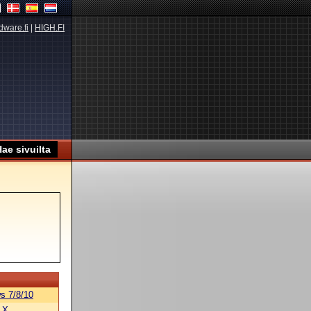
dware.fi
|
HIGH.FI
s 7/8/10
 X