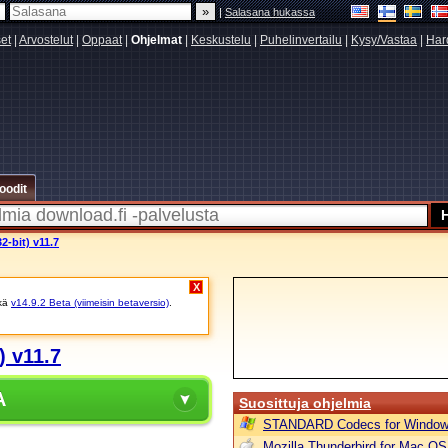
|
Salasana hukassa
set
|
Arvostelut
|
Oppaat
|
Ohjelmat
|
Keskustelu
|
Puhelinvertailu
|
Kysy/Vastaa
|
Har
oodit
-bit) v11.7
X
kä
v14.9.2 Beta (viimeisin betaversio)
.
) v11.7
A
Suosittuja ohjelmia
STANDARD Codecs for Window
Mozilla Thunderbird for Mac OS