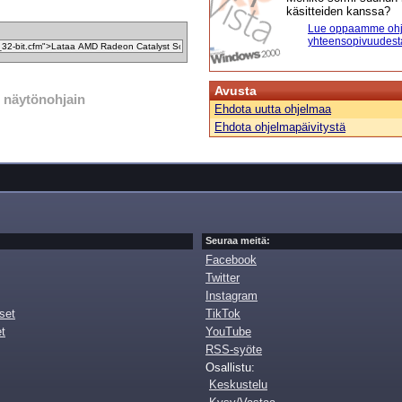
käsitteiden kanssa?
Lue oppaamme ohj
yhteensopivuudest
Avusta
näytönohjain
Ehdota uutta ohjelmaa
Ehdota ohjelmapäivitystä
Seuraa meitä:
Facebook
Twitter
Instagram
set
TikTok
et
YouTube
RSS-syöte
Osallistu:
Keskustelu