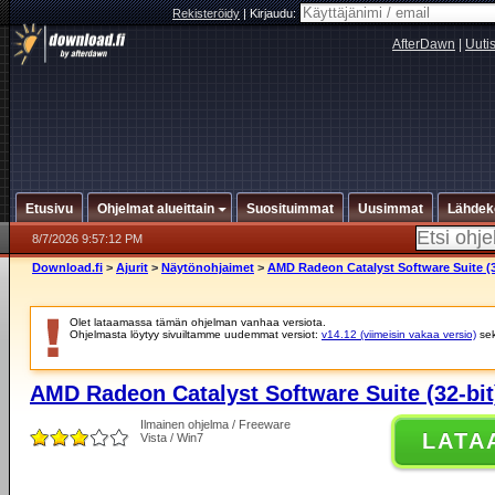
Rekisteröidy
|
Kirjaudu:
AfterDawn
|
Uuti
Etusivu
Ohjelmat alueittain
Suosituimmat
Uusimmat
Lähdek
8/7/2026 9:57:12 PM
Download.fi
>
Ajurit
>
Näytönohjaimet
>
AMD Radeon Catalyst Software Suite (32
Olet lataamassa tämän ohjelman vanhaa versiota.
Ohjelmasta löytyy sivuiltamme uudemmat versiot:
v14.12 (viimeisin vakaa versio)
se
AMD Radeon Catalyst Software Suite (32-bit
Ilmainen ohjelma / Freeware
LATA
Vista / Win7