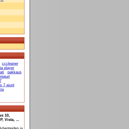
cccleaner
a player
ati
pakkaus
niajuri
7
 7 ajurit
sta
ws 10,
 Vista, ...
yhenteiden ja