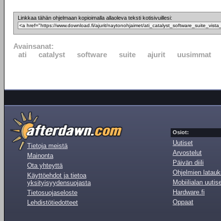
Linkkaa tähän ohjelmaan kopioimalla allaoleva teksti kotisivuillesi:
Avainsanat:
ati
catalyst
software
suite
ajurit
uusimmat
Osiot:
Uutiset
Tietoja meistä
Arvostelut
Mainonta
Päivän diili
Ota yhteyttä
Ohjelmien latauk
Käyttöehdot ja tietoa
Mobiilialan uutis
yksityisyydensuojasta
Hardware.fi
Tietosuojaseloste
Oppaat
Lehdistötiedotteet