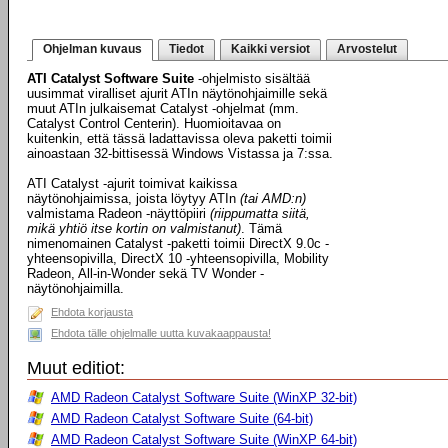
Ohjelman kuvaus
Tiedot
Kaikki versiot
Arvostelut
ATI Catalyst Software Suite
-ohjelmisto sisältää
uusimmat viralliset ajurit ATIn näytönohjaimille sekä
muut ATIn julkaisemat Catalyst -ohjelmat (mm.
Catalyst Control Centerin). Huomioitavaa on
kuitenkin, että tässä ladattavissa oleva paketti toimii
ainoastaan 32-bittisessä Windows Vistassa ja 7:ssa.
ATI Catalyst -ajurit toimivat kaikissa
näytönohjaimissa, joista löytyy ATIn
(tai AMD:n)
valmistama Radeon -näyttöpiiri
(riippumatta siitä,
mikä yhtiö itse kortin on valmistanut)
. Tämä
nimenomainen Catalyst -paketti toimii DirectX 9.0c -
yhteensopivilla, DirectX 10 -yhteensopivilla, Mobility
Radeon, All-in-Wonder sekä TV Wonder -
näytönohjaimilla.
Ehdota korjausta
Ehdota tälle ohjelmalle uutta kuvakaappausta!
Muut editiot:
AMD Radeon Catalyst Software Suite (WinXP 32-bit)
AMD Radeon Catalyst Software Suite (64-bit)
AMD Radeon Catalyst Software Suite (WinXP 64-bit)