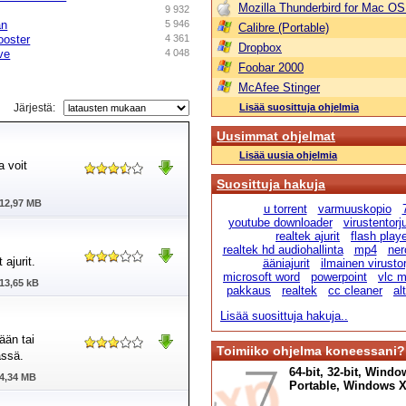
Mozilla Thunderbird for Mac OS
9 932
an
5 946
Calibre (Portable)
ooster
4 361
Dropbox
ve
4 048
Foobar 2000
McAfee Stinger
Järjestä:
Lisää suosittuja ohjelmia
Uusimmat ohjelmat
Lisää uusia ohjelmia
a voit
Suosittuja hakuja
12,97 MB
u torrent
varmuuskopio
youtube downloader
virustentorj
realtek ajurit
flash play
realtek hd audiohallinta
mp4
ner
ajurit.
ääniajurit
ilmainen virusto
microsoft word
powerpoint
vlc m
13,65 kB
pakkaus
realtek
cc cleaner
al
Lisää suosittuja hakuja..
ään tai
Toimiiko ohjelma koneessani?
ässä.
64-bit, 32-bit, Windo
4,34 MB
Portable, Windows XP,