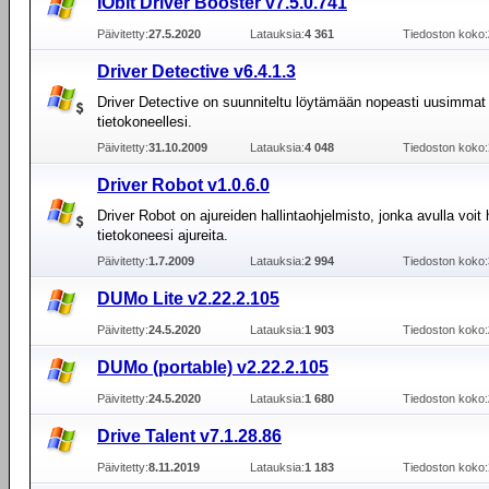
IObit Driver Booster v7.5.0.741
Päivitetty:
27.5.2020
Latauksia:
4 361
Tiedoston koko:
Driver Detective v6.4.1.3
Driver Detective on suunniteltu löytämään nopeasti uusimmat a
tietokoneellesi.
Päivitetty:
31.10.2009
Latauksia:
4 048
Tiedoston koko:
Driver Robot v1.0.6.0
Driver Robot on ajureiden hallintaohjelmisto, jonka avulla voit h
tietokoneesi ajureita.
Päivitetty:
1.7.2009
Latauksia:
2 994
Tiedoston koko:
DUMo Lite v2.22.2.105
Päivitetty:
24.5.2020
Latauksia:
1 903
Tiedoston koko:
DUMo (portable) v2.22.2.105
Päivitetty:
24.5.2020
Latauksia:
1 680
Tiedoston koko:
Drive Talent v7.1.28.86
Päivitetty:
8.11.2019
Latauksia:
1 183
Tiedoston koko: