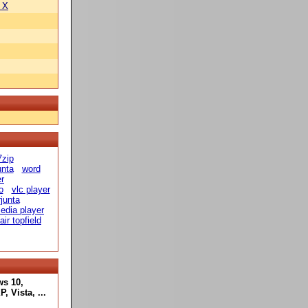
 X
7zip
unta
word
er
o
vlc player
rjunta
edia player
tair topfield
ws 10,
 Vista, ...