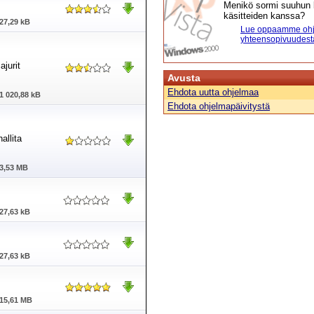
Menikö sormi suuhun l
käsitteiden kanssa?
27,29 kB
Lue oppaamme ohj
yhteensopivuudest
jurit
Avusta
Ehdota uutta ohjelmaa
1 020,88 kB
Ehdota ohjelmapäivitystä
allita
3,53 MB
27,63 kB
27,63 kB
15,61 MB