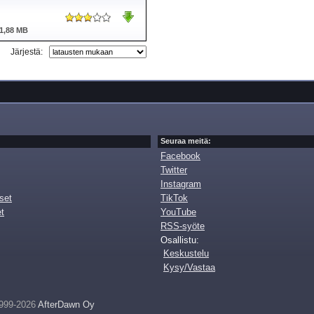
1,88 MB
Järjestä:
Seuraa meitä:
Facebook
Twitter
Instagram
set
TikTok
et
YouTube
RSS-syöte
Osallistu:
Keskustelu
Kysy/Vastaa
999-2026
AfterDawn Oy