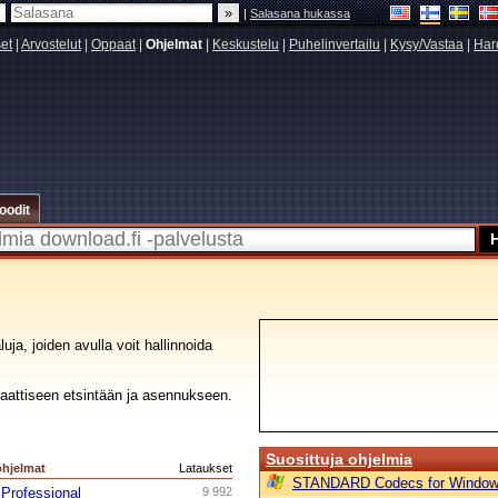
|
Salasana hukassa
set
|
Arvostelut
|
Oppaat
|
Ohjelmat
|
Keskustelu
|
Puhelinvertailu
|
Kysy/Vastaa
|
Har
oodit
ja, joiden avulla voit hallinnoida
aattiseen etsintään ja asennukseen.
Suosittuja ohjelmia
ohjelmat
Lataukset
STANDARD Codecs for Window
 Professional
9 992