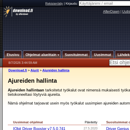
Rekisteröidy
|
Kirjaudu:
AfterDawn
|
Uuti
Etusivu
Ohjelmat alueittain
Suosituimmat
Uusimmat
Lähdek
8/7/2026 3:44:59 AM
Download.fi
>
Ajurit
>
Ajureiden hallinta
Ajureiden hallinta
Ajureiden hallintaan
tarkoitetut työkalut ovat nimensä mukaisesti työkalu
tietokoneeltasi löytyviä ajureita.
Nämä ohjelmat tarjoavat usein myös työkalut uusimpien ajureiden autom
Uusimmat ohjelmat
Päivitetty
Suosituimmat 
IObit Driver Booster v7.5.0.741
27.5.2020
Driver Genius