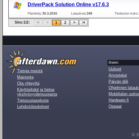
DriverPack Solution Online v17.6.3
Päivitetty:
30.3.2016
Latauksia:
348
Tiedoston koko:
Sivu 1/2:
1
2
Osiot:
Uutiset
Tietoja meistä
Arvostelut
Mainonta
Päivän diili
Ota yhteyttä
Ohjelmien latauk
Käyttöehdot ja tietoa
Mobiilialan uutis
yksityisyydensuojasta
Hardware.fi
Tietosuojaseloste
Oppaat
Lehdistötiedotteet
© 1