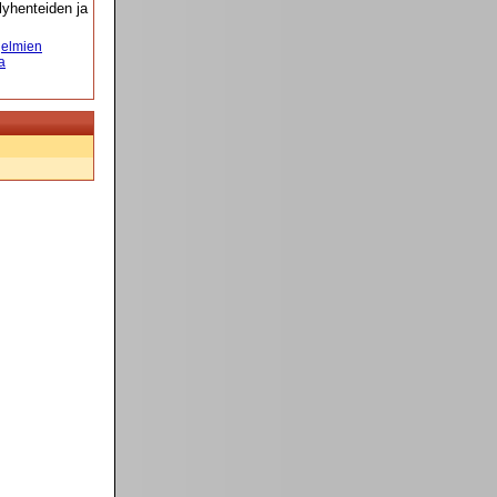
yhenteiden ja
elmien
a