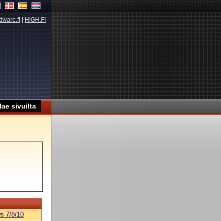
dware.fi
|
HIGH.FI
s 7/8/10