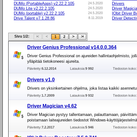
DUMo (PortableApps) v2.22.2.105
24.5.2020
Drivers
DUMo Lite v2.22.2.105
24.5.2020
Driver Magici
DUMo (portable) v2.22.2.105
24.5.2020
IObit Driver B
Drive Talent v7.1.28.86
8.11.2019
Driver Detecti
Sivu 1/2:
1
2
Driver Genius Professional v14.0.0.364
Driver Genius Professional on ajureiden hallintaohjelmisto, joll
ylläpitää tietokoneesi ajureita.
Päivitetty:
6.12.2014
Latauksia:
9 992
Tiedoston koko:
Drivers v1.0
Drivers on yksinkertainen ohjelma, joka listaa kaikki asennetut 
Päivitetty:
1.7.2009
Latauksia:
9 932
Tiedoston koko:
Driver Magician v4.62
Driver Magician pystyy tallentamaan, palauttamaan, päivittäm
poistamaan laiteajureiden tiedostot Windows-käyttöjärjestelm
Päivitetty:
7.2.2017
Latauksia:
5 946
Tiedoston koko: