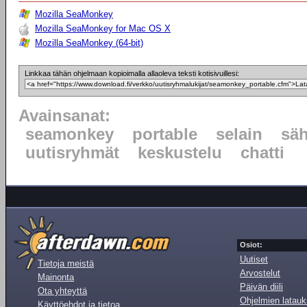
Mozilla SeaMonkey
Mozilla SeaMonkey for Mac OS X
Mozilla SeaMonkey (64-bit)
Linkkaa tähän ohjelmaan kopioimalla allaoleva teksti kotisivuillesi:
Avainsanat:
seamonkey
portable
selain
sä
uutisryhmät
keskustelu
chatti
Osiot:
Uutiset
Tietoja meistä
Arvostelut
Mainonta
Päivän diili
Ota yhteyttä
Ohjelmien latauk
Käyttöehdot ja tietoa