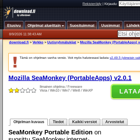
Rekisteröidy
|
Kirjaudu:
Etusivu
Ohjelmat alueittain
Suosituimmat
Uusimmat
Lähdek
8/9/2026 11:38:43 AM
download.fi
>
Verkko
>
Uutisryhmälukijat
>
Mozilla SeaMonkey (PortableApps) v
Tämä on ohjelman vanha versio. Voit myös halutessasi ladata
v2.49.5 (viimeisin va
Mozilla SeaMonkey (PortableApps) v2.0.1
Ilmainen ohjelma / Freeware
LATA
Vista / Win10 / Win7 / Win8 / WinXP
Ohjelman kuvaus
Tiedot
Kaikki versiot
Arvostelut
SeaMonkey Portable Edition
on
suosittu SeaMonkey internet-