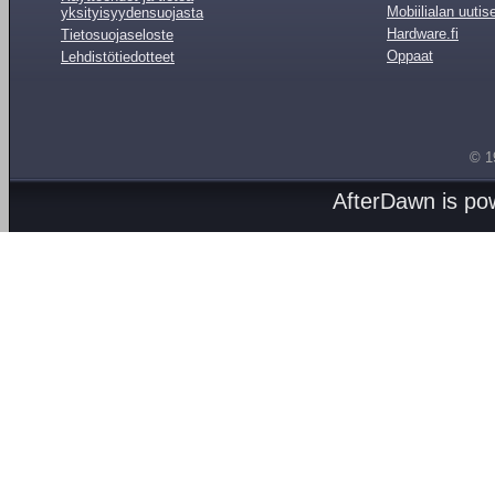
Mobiilialan uutis
yksityisyydensuojasta
Hardware.fi
Tietosuojaseloste
Oppaat
Lehdistötiedotteet
© 1
AfterDawn is p