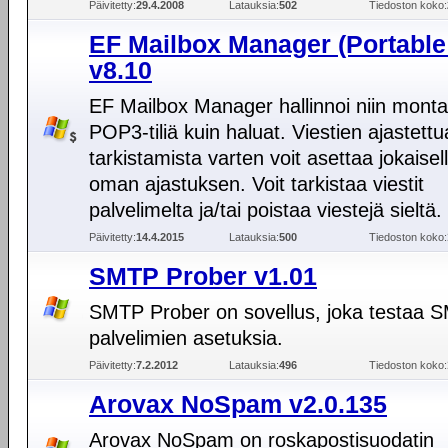
Päivitetty:
29.4.2008
Latauksia:
502
Tiedoston koko:
EF Mailbox Manager (Portable
v8.10
EF Mailbox Manager hallinnoi niin mont
POP3-tiliä kuin haluat. Viestien ajastettu
tarkistamista varten voit asettaa jokaiselle 
oman ajastuksen. Voit tarkistaa viestit
palvelimelta ja/tai poistaa viestejä sieltä.
Päivitetty:
14.4.2015
Latauksia:
500
Tiedoston koko:
SMTP Prober v1.01
SMTP Prober on sovellus, joka testaa 
palvelimien asetuksia.
Päivitetty:
7.2.2012
Latauksia:
496
Tiedoston koko:
Arovax NoSpam v2.0.135
Arovax NoSpam on roskapostisuodatin