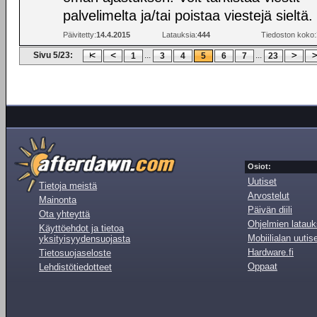
palvelimelta ja/tai poistaa viestejä sieltä.
Päivitetty:
14.4.2015
Latauksia:
444
Tiedoston koko:
Sivu 5/23:
...
...
1
3
4
5
6
7
23
Osiot:
Uutiset
Tietoja meistä
Arvostelut
Mainonta
Päivän diili
Ota yhteyttä
Ohjelmien latauk
Käyttöehdot ja tietoa
Mobiilialan uutis
yksityisyydensuojasta
Hardware.fi
Tietosuojaseloste
Oppaat
Lehdistötiedotteet