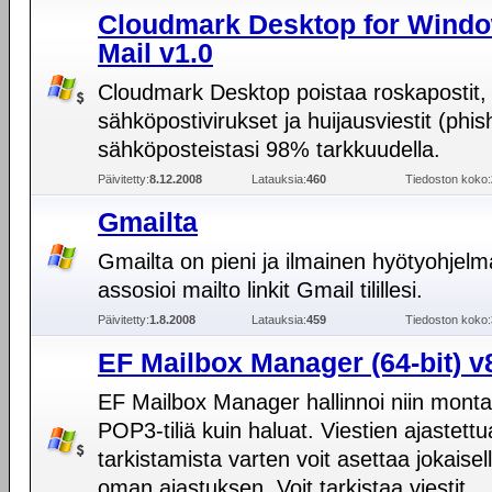
Cloudmark Desktop for Wind
Mail v1.0
Cloudmark Desktop poistaa roskapostit,
sähköpostivirukset ja huijausviestit (phis
sähköposteistasi 98% tarkkuudella.
Päivitetty:
8.12.2008
Latauksia:
460
Tiedoston koko:
Gmailta
Gmailta on pieni ja ilmainen hyötyohjelm
assosioi mailto linkit Gmail tilillesi.
Päivitetty:
1.8.2008
Latauksia:
459
Tiedoston koko:
EF Mailbox Manager (64-bit) v
EF Mailbox Manager hallinnoi niin mont
POP3-tiliä kuin haluat. Viestien ajastettu
tarkistamista varten voit asettaa jokaiselle 
oman ajastuksen. Voit tarkistaa viestit