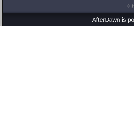
© 1
AfterDawn is p