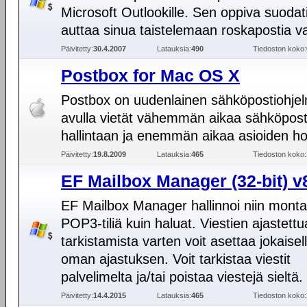
Microsoft Outlookille. Sen oppiva suodat
auttaa sinua taistelemaan roskapostia v
Päivitetty:
30.4.2007
Latauksia:
490
Tiedoston koko:
Postbox for Mac OS X
Postbox on uudenlainen sähköpostiohje
avulla vietät vähemmän aikaa sähköpost
hallintaan ja enemmän aikaa asioiden ho
Päivitetty:
19.8.2009
Latauksia:
465
Tiedoston koko:
EF Mailbox Manager (32-bit) v
EF Mailbox Manager hallinnoi niin mont
POP3-tiliä kuin haluat. Viestien ajastettu
tarkistamista varten voit asettaa jokaiselle 
oman ajastuksen. Voit tarkistaa viestit
palvelimelta ja/tai poistaa viestejä sieltä.
Päivitetty:
14.4.2015
Latauksia:
465
Tiedoston koko: