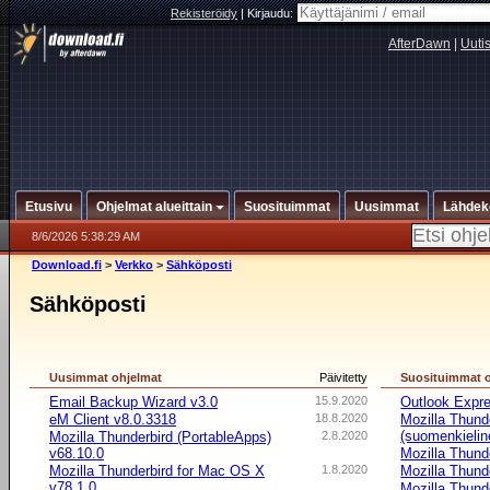
Rekisteröidy
|
Kirjaudu:
AfterDawn
|
Uuti
Etusivu
Ohjelmat alueittain
Suosituimmat
Uusimmat
Lähdek
8/6/2026 5:38:29 AM
Download.fi
>
Verkko
>
Sähköposti
Sähköposti
Uusimmat ohjelmat
Päivitetty
Suosituimmat 
Email Backup Wizard v3.0
15.9.2020
Outlook Expr
eM Client v8.0.3318
18.8.2020
Mozilla Thund
(suomenkielin
Mozilla Thunderbird (PortableApps)
2.8.2020
v68.10.0
Mozilla Thund
Mozilla Thunderbird for Mac OS X
1.8.2020
Mozilla Thund
v78.1.0
Mozilla Thund