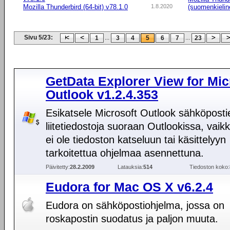
Mozilla Thunderbird (64-bit) v78.1.0
1.8.2020
(suomenkielin
Sivu 5/23:
...
...
1
3
4
5
6
7
23
GetData Explorer View for Mic
Outlook v1.2.4.353
Esikatsele Microsoft Outlook sähköposti
liitetiedostoja suoraan Outlookissa, vaikk
ei ole tiedoston katseluun tai käsittelyyn
tarkoitettua ohjelmaa asennettuna.
Päivitetty:
28.2.2009
Latauksia:
514
Tiedoston koko:
Eudora for Mac OS X v6.2.4
Eudora on sähköpostiohjelma, jossa on
roskapostin suodatus ja paljon muuta.