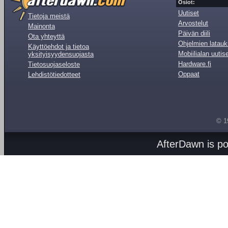
Osiot:
Uutiset
Tietoja meistä
Arvostelut
Mainonta
Päivän diili
Ota yhteyttä
Ohjelmien latauk
Käyttöehdot ja tietoa
Mobiilialan uutis
yksityisyydensuojasta
Hardware.fi
Tietosuojaseloste
Oppaat
Lehdistötiedotteet
© 1
AfterDawn is p