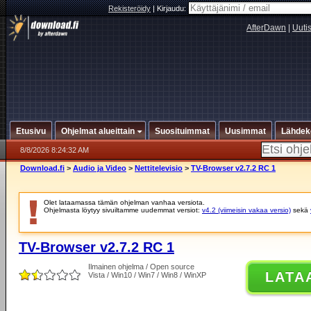
Rekisteröidy
|
Kirjaudu:
AfterDawn
|
Uuti
Etusivu
Ohjelmat alueittain
Suosituimmat
Uusimmat
Lähdek
8/8/2026 8:24:32 AM
Download.fi
>
Audio ja Video
>
Nettitelevisio
>
TV-Browser v2.7.2 RC 1
Olet lataamassa tämän ohjelman vanhaa versiota.
Ohjelmasta löytyy sivuiltamme uudemmat versiot:
v4.2 (viimeisin vakaa versio)
sekä
TV-Browser v2.7.2 RC 1
Ilmainen ohjelma / Open source
LATA
Vista / Win10 / Win7 / Win8 / WinXP