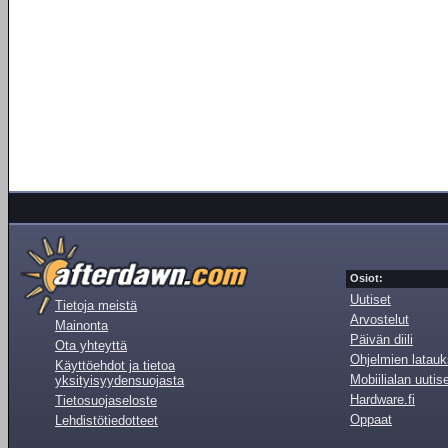
Osiot:
Uutiset
Tietoja meistä
Arvostelut
Mainonta
Päivän diili
Ota yhteyttä
Ohjelmien latauk
Käyttöehdot ja tietoa
Mobiilialan uutis
yksityisyydensuojasta
Hardware.fi
Tietosuojaseloste
Oppaat
Lehdistötiedotteet