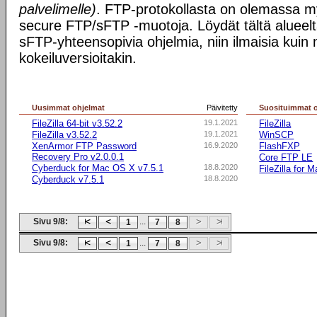
palvelimelle)
. FTP-protokollasta on olemassa my
secure FTP/sFTP -muotoja. Löydät tältä alueel
sFTP-yhteensopivia ohjelmia, niin ilmaisia kuin
kokeiluversioitakin.
Uusimmat ohjelmat
Päivitetty
Suosituimmat 
FileZilla 64-bit v3.52.2
19.1.2021
FileZilla
FileZilla v3.52.2
19.1.2021
WinSCP
XenArmor FTP Password
16.9.2020
FlashFXP
Recovery Pro v2.0.0.1
Core FTP LE
Cyberduck for Mac OS X v7.5.1
18.8.2020
FileZilla for 
Cyberduck v7.5.1
18.8.2020
Sivu 9/8:
...
1
7
8
Sivu 9/8:
...
1
7
8