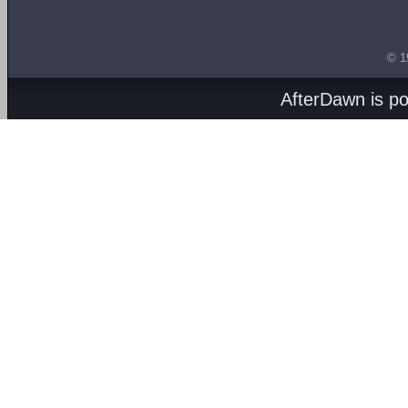
© 1
AfterDawn is p