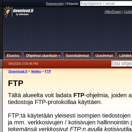
Rekisteröidy
|
Kirjaudu:
AfterDawn
|
Uuti
Etusivu
Ohjelmat alueittain
Suosituimmat
Uusimmat
Lähdek
8/6/2026 2:00:46 PM
Download.fi
>
Verkko
>
FTP
FTP
Tältä alueelta voit ladata
FTP
-ohjelmia, joiden av
tiedostoja FTP-protokollaa käyttäen.
FTP:tä käytetään yleisesti isompien tiedostojen 
ja mm. verkkosivujen / kotisivujen hallinnointiin
tekemänsä verkkosivut FTP:n avulla kotisivutila