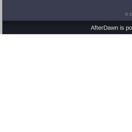
© 1
AfterDawn is p