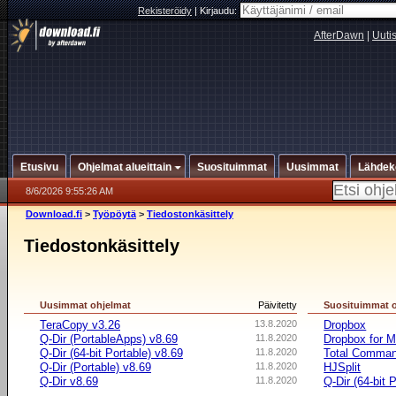
Rekisteröidy
|
Kirjaudu:
AfterDawn
|
Uuti
Etusivu
Ohjelmat alueittain
Suosituimmat
Uusimmat
Lähdek
8/6/2026 9:55:26 AM
Download.fi
>
Työpöytä
>
Tiedostonkäsittely
Tiedostonkäsittely
Uusimmat ohjelmat
Päivitetty
Suosituimmat 
TeraCopy v3.26
13.8.2020
Dropbox
Q-Dir (PortableApps) v8.69
11.8.2020
Dropbox for 
Q-Dir (64-bit Portable) v8.69
11.8.2020
Total Comman
Q-Dir (Portable) v8.69
11.8.2020
HJSplit
Q-Dir v8.69
11.8.2020
Q-Dir (64-bit 