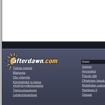
Osiot:
Uutiset
Tietoja meistä
Arvostelut
Mainonta
Päivän diili
Ota yhteyttä
Ohjelmien latauk
Käyttöehdot ja tietoa
Mobiilialan uutis
yksityisyydensuojasta
Hardware.fi
Tietosuojaseloste
Oppaat
Lehdistötiedotteet