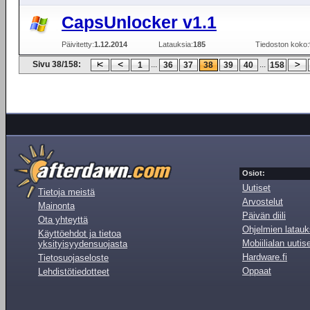
CapsUnlocker v1.1
Päivitetty:
1.12.2014
Latauksia:
185
Tiedoston koko:
Sivu 38/158:
...
...
1
36
37
38
39
40
158
Osiot:
Uutiset
Tietoja meistä
Arvostelut
Mainonta
Päivän diili
Ota yhteyttä
Ohjelmien latauk
Käyttöehdot ja tietoa
Mobiilialan uutis
yksityisyydensuojasta
Hardware.fi
Tietosuojaseloste
Oppaat
Lehdistötiedotteet