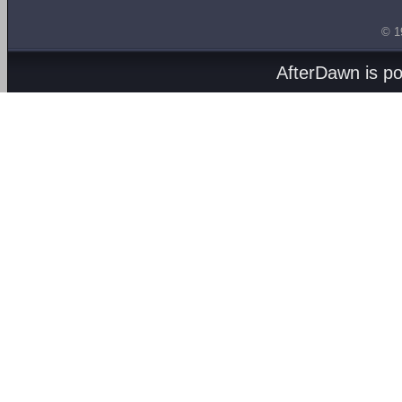
© 1
AfterDawn is p