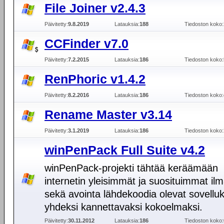
File Joiner v2.4.3
Päivitetty:
9.8.2019
Latauksia:
188
Tiedoston koko:
CCFinder v7.0
Päivitetty:
7.2.2015
Latauksia:
186
Tiedoston koko:
RenPhoric v1.4.2
Päivitetty:
8.2.2016
Latauksia:
186
Tiedoston koko:
Rename Master v3.14
Päivitetty:
3.1.2019
Latauksia:
186
Tiedoston koko:
winPenPack Full Suite v4.2
winPenPack-projekti tähtää keräämään
internetin yleisimmät ja suosituimmat ilm
sekä avointa lähdekoodia olevat sovellu
yhdeksi kannettavaksi kokoelmaksi.
Päivitetty:
30.11.2012
Latauksia:
186
Tiedoston koko: