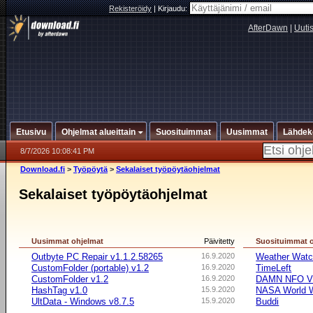
Rekisteröidy
|
Kirjaudu:
AfterDawn
|
Uuti
Etusivu
Ohjelmat alueittain
Suosituimmat
Uusimmat
Lähdek
8/7/2026 10:08:41 PM
Download.fi
>
Työpöytä
>
Sekalaiset työpöytäohjelmat
Sekalaiset työpöytäohjelmat
Uusimmat ohjelmat
Päivitetty
Suosituimmat 
Outbyte PC Repair v1.1.2.58265
16.9.2020
Weather Watc
CustomFolder (portable) v1.2
16.9.2020
TimeLeft
CustomFolder v1.2
16.9.2020
DAMN NFO V
HashTag v1.0
15.9.2020
NASA World 
UltData - Windows v8.7.5
15.9.2020
Buddi