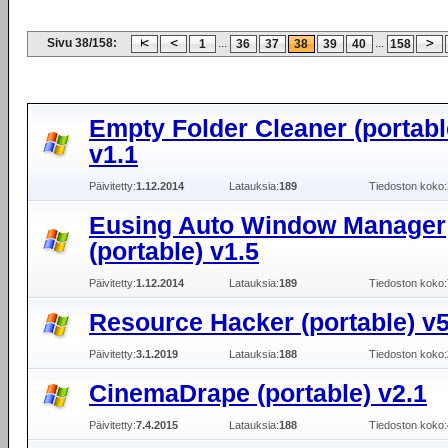
Sivu 38/158:
...
...
1
36
37
38
39
40
158
Empty Folder Cleaner (portabl
v1.1
Päivitetty:
1.12.2014
Latauksia:
189
Tiedoston koko:
Eusing Auto Window Manager
(portable) v1.5
Päivitetty:
1.12.2014
Latauksia:
189
Tiedoston koko:
Resource Hacker (portable) v5
Päivitetty:
3.1.2019
Latauksia:
188
Tiedoston koko:
CinemaDrape (portable) v2.1
Päivitetty:
7.4.2015
Latauksia:
188
Tiedoston koko: