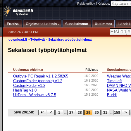
Rekisteröidy
|
Kirjaudu:
Etusivu
Ohjelmat alueittain
Suosituimmat
Uusimmat
Lähdek
8/8/2026 7:40:51 PM
download.fi
>
Työpöytä
>
Sekalaiset työpöytäohjelmat
Sekalaiset työpöytäohjelmat
Uusimmat ohjelmat
Päivitetty
Suosituimmat 
Outbyte PC Repair v1.1.2.58265
16.9.2020
Weather Watc
CustomFolder (portable) v1.2
16.9.2020
TimeLeft
CustomFolder v1.2
16.9.2020
DAMN NFO V
HashTag v1.0
15.9.2020
NASA World 
UltData - Windows v8.7.5
15.9.2020
Buddi
Sivu 29/158:
...
...
1
27
28
29
30
31
158