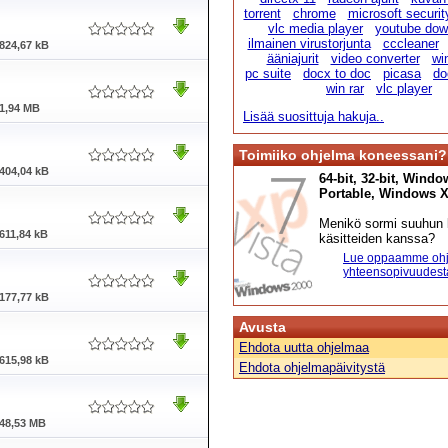
torrent
chrome
microsoft securit
vlc media player
youtube dow
ilmainen virustorjunta
cccleaner
824,67 kB
ääniajurit
video converter
wi
pc suite
docx to doc
picasa
do
win rar
vlc player
1,94 MB
Lisää suosittuja hakuja..
Toimiiko ohjelma koneessani?
404,04 kB
64-bit, 32-bit, Windo
Portable, Windows XP,
Menikö sormi suuhun l
611,84 kB
käsitteiden kanssa?
Lue oppaamme ohj
yhteensopivuudest
177,77 kB
Avusta
Ehdota uutta ohjelmaa
615,98 kB
Ehdota ohjelmapäivitystä
48,53 MB