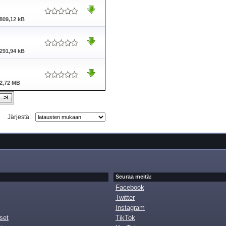
809,12 kB
291,94 kB
2,72 MB
Järjestä:
Seuraa meitä:
Facebook
Twitter
Instagram
set
TikTok