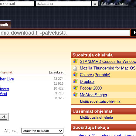
|
Salasana hukassa
oodit
Suosittuja ohjelmia
STANDARD Codecs for Window
Mozilla Thunderbird for Mac OS
ohjelmat
Lataukset
Calibre (Portable)
her Live
23 274
Dropbox
11 916
Foobar 2000
iewer
10 422
Wind
9 713
McAfee Stinger
8 326
Lisää suosittuja ohjelmia
Uusimmat ohjelmat
Lisää uusia ohjelmia
Suosittuja hakuja
Järjestä:
directx 11
radeon ajurit
kuvan 