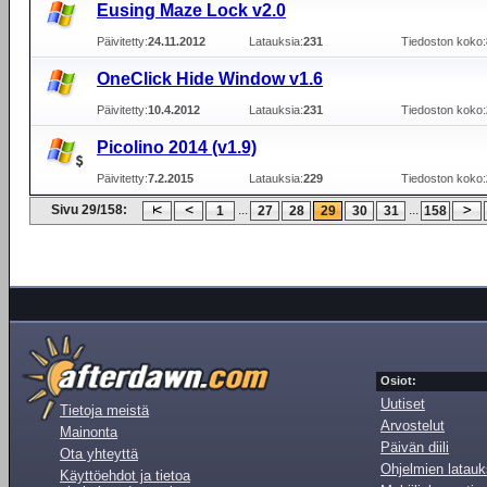
Eusing Maze Lock v2.0
Päivitetty:
24.11.2012
Latauksia:
231
Tiedoston koko:
OneClick Hide Window v1.6
Päivitetty:
10.4.2012
Latauksia:
231
Tiedoston koko:
Picolino 2014 (v1.9)
Päivitetty:
7.2.2015
Latauksia:
229
Tiedoston koko:
Sivu 29/158:
...
...
1
27
28
29
30
31
158
Osiot:
Uutiset
Tietoja meistä
Arvostelut
Mainonta
Päivän diili
Ota yhteyttä
Ohjelmien latauk
Käyttöehdot ja tietoa