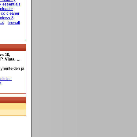
y essentials
nloader
cc cleaner
ndows 8
cx
firewall
ws 10,
 Vista, ...
yhenteiden ja
elmien
a