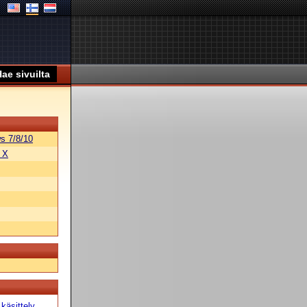
s 7/8/10
 X
käsittely