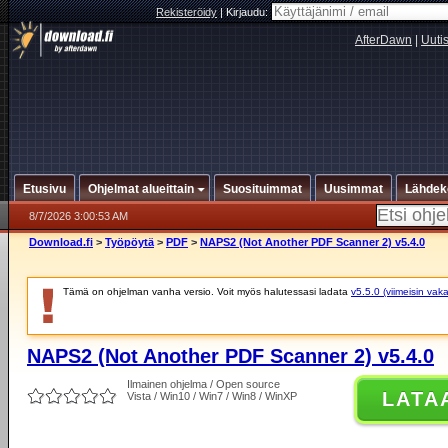
Rekisteröidy
|
Kirjaudu:
AfterDawn
|
Uuti
Etusivu
Ohjelmat alueittain
Suosituimmat
Uusimmat
Lähdek
8/7/2026 3:00:53 AM
Download.fi
>
Työpöytä
>
PDF
>
NAPS2 (Not Another PDF Scanner 2) v5.4.0
Tämä on ohjelman vanha versio. Voit myös halutessasi ladata
v5.5.0 (viimeisin vak
NAPS2 (Not Another PDF Scanner 2) v5.4.0
Ilmainen ohjelma / Open source
LATA
Vista / Win10 / Win7 / Win8 / WinXP