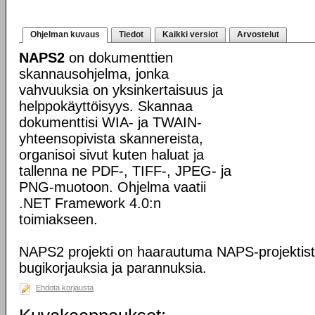
Ohjelman kuvaus
Tiedot
Kaikki versiot
Arvostelut
NAPS2
on dokumenttien
skannausohjelma, jonka
vahvuuksia on yksinkertaisuus ja
helppokäyttöisyys. Skannaa
dokumenttisi WIA- ja TWAIN-
yhteensopivista skannereista,
organisoi sivut kuten haluat ja
tallenna ne PDF-, TIFF-, JPEG- ja
PNG-muotoon. Ohjelma vaatii
.NET Framework 4.0:n
toimiakseen.
NAPS2 projekti on haarautuma NAPS-projektista,
bugikorjauksia ja parannuksia.
Ehdota korjausta