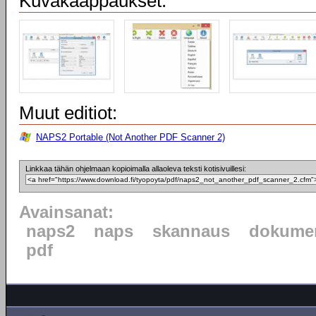
Kuvakaappaukset:
Muut editiot:
NAPS2 Portable (Not Another PDF Scanner 2)
Linkkaa tähän ohjelmaan kopioimalla allaoleva teksti kotisivuillesi:
Avainsanat:
naps2
naps
skannaus
dokumen
pdf