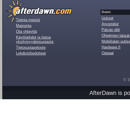
Osiot:
Uutiset
Tietoja meistä
Arvostelut
Mainonta
Päivän diili
Ota yhteyttä
Ohjelmien latauk
Käyttöehdot ja tietoa
Mobiilialan uutis
yksityisyydensuojasta
Hardware.fi
Tietosuojaseloste
Oppaat
Lehdistötiedotteet
© 1
AfterDawn is p