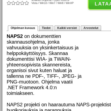
Ilmainen ohjelma / Open source
LATA
Vista / Win10 / Win7 / Win8 / WinXP
Ohjelman kuvaus
Tiedot
Kaikki versiot
Arvostelut
NAPS2
on dokumenttien
skannausohjelma, jonka
vahvuuksia on yksinkertaisuus ja
helppokäyttöisyys. Skannaa
dokumenttisi WIA- ja TWAIN-
yhteensopivista skannereista,
organisoi sivut kuten haluat ja
tallenna ne PDF-, TIFF-, JPEG- ja
PNG-muotoon. Ohjelma vaatii
.NET Framework 4.0:n
toimiakseen.
NAPS2 projekti on haarautuma NAPS-projektista,
bugikorjauksia ja parannuksia.