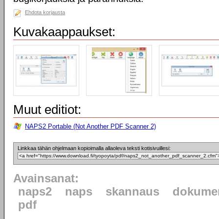
Ehdota korjausta
Kuvakaappaukset:
Muut editiot:
NAPS2 Portable (Not Another PDF Scanner 2)
Linkkaa tähän ohjelmaan kopioimalla allaoleva teksti kotisivuillesi:
Avainsanat:
naps2
naps
skannaus
dokumen
pdf