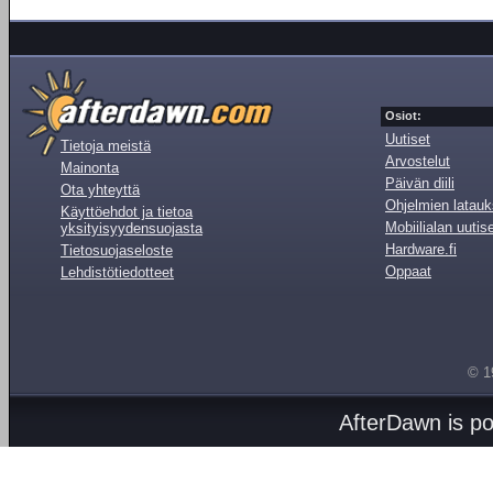
Osiot:
Uutiset
Tietoja meistä
Arvostelut
Mainonta
Päivän diili
Ota yhteyttä
Ohjelmien latauk
Käyttöehdot ja tietoa
Mobiilialan uutis
yksityisyydensuojasta
Hardware.fi
Tietosuojaseloste
Oppaat
Lehdistötiedotteet
© 1
AfterDawn is p