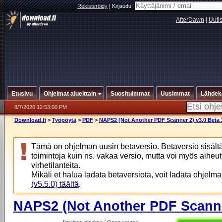
Rekisteröidy
|
Kirjaudu:
AfterDawn
|
Uuti
Etusivu
Ohjelmat alueittain
Suosituimmat
Uusimmat
Lähdek
8/7/2026 12:53:00 PM
Download.fi
>
Työpöytä
>
PDF
>
NAPS2 (Not Another PDF Scanner 2) v3.0 Beta 
Tämä on ohjelman uusin betaversio. Betaversio sisä
toimintoja kuin ns. vakaa versio, mutta voi myös aiheu
virhetilanteita.
Mikäli et halua ladata betaversiota, voit ladata ohjelm
(v5.5.0) täältä
.
NAPS2 (Not Another PDF Scanner