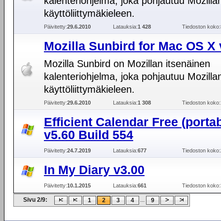
kalenteriohjelma, joka pohjautuu Mozill
käyttöliittymäkieleen.
Päivitetty:
29.6.2010
Latauksia:
1 428
Tiedoston koko:
Mozilla Sunbird for Mac OS X 
Mozilla Sunbird on Mozillan itsenäinen
kalenteriohjelma, joka pohjautuu Mozill
käyttöliittymäkieleen.
Päivitetty:
29.6.2010
Latauksia:
1 308
Tiedoston koko:
Efficient Calendar Free (portab
v5.60 Build 554
Päivitetty:
24.7.2019
Latauksia:
677
Tiedoston koko:
In My Diary v3.00
Päivitetty:
10.1.2015
Latauksia:
661
Tiedoston koko:
Sivu 2/9:
...
1
2
3
4
9