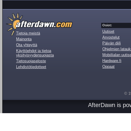
Osiot:
Uutiset
Tietoja meistä
Arvostelut
Mainonta
Päivän diili
Ota yhteyttä
Ohjelmien latauk
Käyttöehdot ja tietoa
Mobiilialan uutis
yksityisyydensuojasta
Hardware.fi
Tietosuojaseloste
Oppaat
Lehdistötiedotteet
© 1
AfterDawn is p