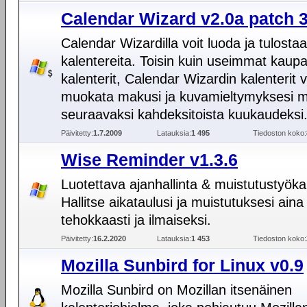
Calendar Wizard v2.0a patch 
Calendar Wizardilla voit luoda ja tulostaa
kalentereita. Toisin kuin useimmat kaupal
kalenterit, Calendar Wizardin kalenterit 
muokata makusi ja kuvamieltymyksesi 
seuraavaksi kahdeksitoista kuukaudeksi
Päivitetty:
1.7.2009
Latauksia:
1 495
Tiedoston koko:
Wise Reminder v1.3.6
Luotettava ajanhallinta & muistutustyöka
Hallitse aikataulusi ja muistutuksesi aina
tehokkaasti ja ilmaiseksi.
Päivitetty:
16.2.2020
Latauksia:
1 453
Tiedoston koko:
Mozilla Sunbird for Linux v0.9
Mozilla Sunbird on Mozillan itsenäinen