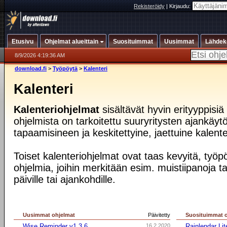
Rekisteröidy
|
Kirjaudu:
Etusivu
Ohjelmat alueittain
Suosituimmat
Uusimmat
Lähdek
8/9/2026 4:19:36 AM
download.fi
>
Työpöytä
>
Kalenteri
Kalenteri
Kalenteriohjelmat
sisältävät hyvin erityyppisiä
ohjelmista on tarkoitettu suuryritysten ajankäytö
tapaamisineen ja keskitettyine, jaettuine kalent
Toiset kalenteriohjelmat ovat taas kevyitä, työp
ohjelmia, joihin merkitään esim. muistiipanoja ta
päiville tai ajankohdille.
Uusimmat ohjelmat
Päivitetty
Suosituimmat 
Wise Reminder v1.3.6
16.2.2020
Rainlendar Lit