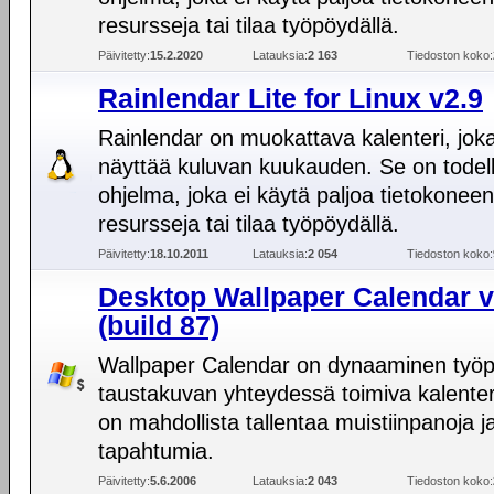
resursseja tai tilaa työpöydällä.
Päivitetty:
15.2.2020
Latauksia:
2 163
Tiedoston koko:
Rainlendar Lite for Linux v2.9
Rainlendar on muokattava kalenteri, jok
näyttää kuluvan kuukauden. Se on todel
ohjelma, joka ei käytä paljoa tietokoneen
resursseja tai tilaa työpöydällä.
Päivitetty:
18.10.2011
Latauksia:
2 054
Tiedoston koko:
Desktop Wallpaper Calendar v
(build 87)
Wallpaper Calendar on dynaaminen työ
taustakuvan yhteydessä toimiva kalenter
on mahdollista tallentaa muistiinpanoja j
tapahtumia.
Päivitetty:
5.6.2006
Latauksia:
2 043
Tiedoston koko: