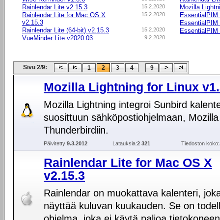
Rainlendar Lite v2.15.3
15.2.2020
Mozilla Lightn
Rainlendar Lite for Mac OS X
15.2.2020
EssentialPIM
v2.15.3
EssentialPIM 
Rainlendar Lite (64-bit) v2.15.3
15.2.2020
EssentialPIM
VueMinder Lite v2020.03
9.2.2020
Sivu 2/9:
...
1
2
3
4
9
Mozilla Lightning for Linux v1
Mozilla Lightning integroi Sunbird kalente
suosittuun sähköpostiohjelmaan, Mozilla
Thunderbirdiin.
Päivitetty:
9.3.2012
Latauksia:
2 321
Tiedoston koko:
Rainlendar Lite for Mac OS X
v2.15.3
Rainlendar on muokattava kalenteri, jok
näyttää kuluvan kuukauden. Se on todel
ohjelma, joka ei käytä paljoa tietokoneen