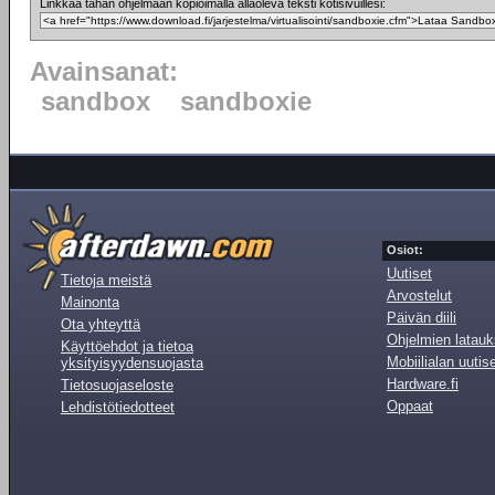
Linkkaa tähän ohjelmaan kopioimalla allaoleva teksti kotisivuillesi:
Avainsanat:
sandbox
sandboxie
Osiot:
Uutiset
Tietoja meistä
Arvostelut
Mainonta
Päivän diili
Ota yhteyttä
Ohjelmien latauk
Käyttöehdot ja tietoa
Mobiilialan uutis
yksityisyydensuojasta
Hardware.fi
Tietosuojaseloste
Oppaat
Lehdistötiedotteet