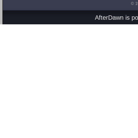
© 1
AfterDawn is p