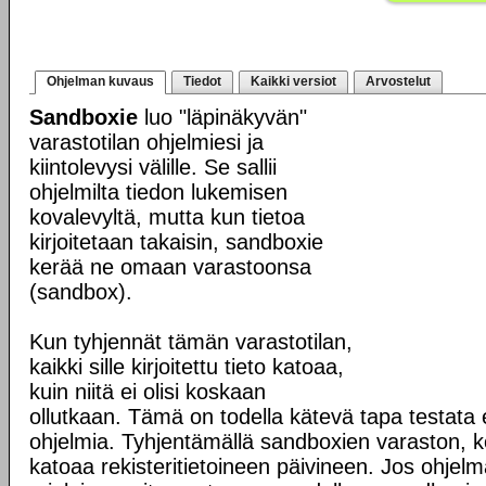
Ohjelman kuvaus
Tiedot
Kaikki versiot
Arvostelut
Sandboxie
luo "läpinäkyvän"
varastotilan ohjelmiesi ja
kiintolevysi välille. Se sallii
ohjelmilta tiedon lukemisen
kovalevyltä, mutta kun tietoa
kirjoitetaan takaisin, sandboxie
kerää ne omaan varastoonsa
(sandbox).
Kun tyhjennät tämän varastotilan,
kaikki sille kirjoitettu tieto katoaa,
kuin niitä ei olisi koskaan
ollutkaan. Tämä on todella kätevä tapa testata e
ohjelmia. Tyhjentämällä sandboxien varaston,
katoaa rekisteritietoineen päivineen. Jos ohjel