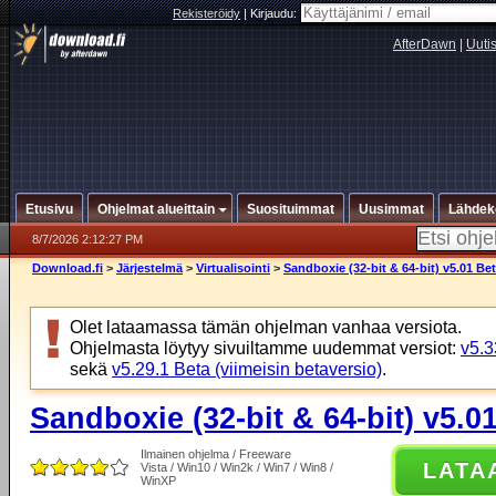
Rekisteröidy
|
Kirjaudu:
AfterDawn
|
Uuti
Etusivu
Ohjelmat alueittain
Suosituimmat
Uusimmat
Lähdek
8/7/2026 2:12:27 PM
Download.fi
>
Järjestelmä
>
Virtualisointi
>
Sandboxie (32-bit & 64-bit) v5.01 Be
Olet lataamassa tämän ohjelman vanhaa versiota.
Ohjelmasta löytyy sivuiltamme uudemmat versiot:
v5.3
sekä
v5.29.1 Beta (viimeisin betaversio)
.
Sandboxie (32-bit & 64-bit) v5.0
Ilmainen ohjelma / Freeware
LATA
Vista / Win10 / Win2k / Win7 / Win8 /
WinXP