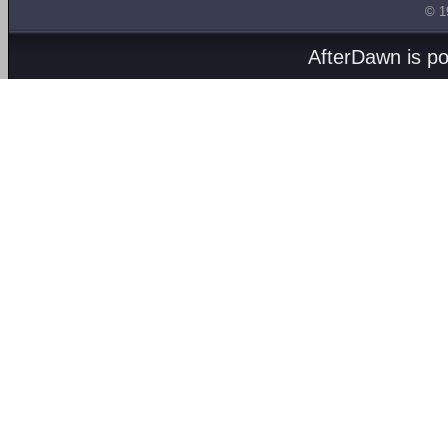
© 1
AfterDawn is p