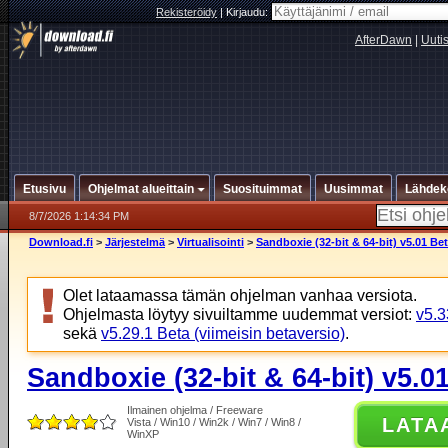
Rekisteröidy
|
Kirjaudu:
AfterDawn
|
Uuti
Etusivu
Ohjelmat alueittain
Suosituimmat
Uusimmat
Lähdek
8/7/2026 1:14:34 PM
Download.fi
>
Järjestelmä
>
Virtualisointi
>
Sandboxie (32-bit & 64-bit) v5.01 Bet
Olet lataamassa tämän ohjelman vanhaa versiota.
Ohjelmasta löytyy sivuiltamme uudemmat versiot:
v5.3
sekä
v5.29.1 Beta (viimeisin betaversio)
.
Sandboxie (32-bit & 64-bit) v5.0
Ilmainen ohjelma / Freeware
LATA
Vista / Win10 / Win2k / Win7 / Win8 /
WinXP