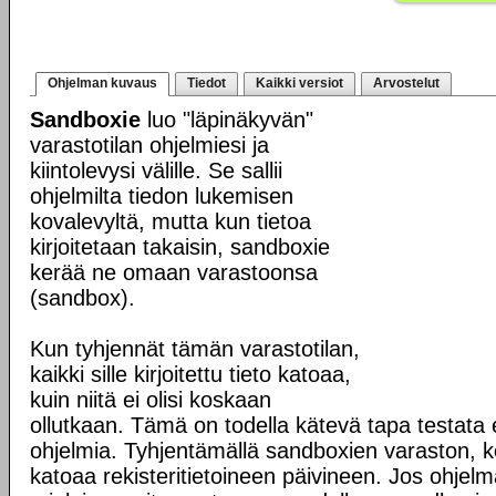
Ohjelman kuvaus
Tiedot
Kaikki versiot
Arvostelut
Sandboxie
luo "läpinäkyvän"
varastotilan ohjelmiesi ja
kiintolevysi välille. Se sallii
ohjelmilta tiedon lukemisen
kovalevyltä, mutta kun tietoa
kirjoitetaan takaisin, sandboxie
kerää ne omaan varastoonsa
(sandbox).
Kun tyhjennät tämän varastotilan,
kaikki sille kirjoitettu tieto katoaa,
kuin niitä ei olisi koskaan
ollutkaan. Tämä on todella kätevä tapa testata e
ohjelmia. Tyhjentämällä sandboxien varaston,
katoaa rekisteritietoineen päivineen. Jos ohjel