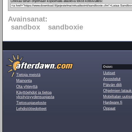
Linkkaa tähän ohjelmaan kopioimalla allaoleva teksti kotisivuillesi:
Avainsanat:
sandbox
sandboxie
Osiot:
Uutiset
Tietoja meistä
Arvostelut
Mainonta
Päivän diili
Ota yhteyttä
Ohjelmien latauk
Käyttöehdot ja tietoa
Mobiilialan uutis
yksityisyydensuojasta
Hardware.fi
Tietosuojaseloste
Oppaat
Lehdistötiedotteet