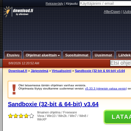
Rekisteröidy
|
Kirjaudu:
AfterDawn
|
Uuti
Etusivu
Ohjelmat alueittain
Suosituimmat
Uusimmat
Lähdek
8/8/2026 12:20:52 AM
Download.fi
>
Järjestelmä
>
Virtualisointi
>
Sandboxie (32-bit & 64-bit) v3.64
Olet lataamassa tämän ohjelman vanhaa versiota.
Ohjelmasta löytyy sivuiltamme uudemmat versiot:
v5.33.3 (viimeisin vakaa versio)
se
Sandboxie (32-bit & 64-bit) v3.64
Ilmainen ohjelma / Freeware
LATA
Vista / Win10 / Win2k / Win7 / Win8 /
WinXP