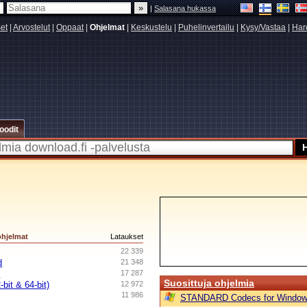
|
Salasana hukassa
set
|
Arvostelut
|
Oppaat
|
Ohjelmat
|
Keskustelu
|
Puhelinvertailu
|
Kysy/Vastaa
|
Har
oodit
ohjelmat
Lataukset
22 339
d
21 348
)
17 287
Suosittuja ohjelmia
bit & 64-bit)
12 972
11 986
STANDARD Codecs for Window