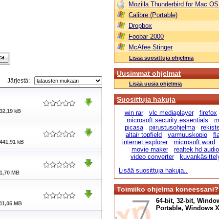
Mozilla Thunderbird for Mac OS
Calibre (Portable)
Dropbox
Foobar 2000
McAfee Stinger
Lisää suosittuja ohjelmia
Uusimmat ohjelmat
Järjestä:
Lisää uusia ohjelmia
Suosittuja hakuja
32,19 kB
win rar
vlc mediaplayer
firefox
microsoft security essentials
m
picasa
piirustusohjelma
rekist
altair topfield
varmuuskopio
fl
internet explorer
microsoft word
441,91 kB
movie maker
realtek hd audio
video converter
kuvankäsittel
Lisää suosittuja hakuja..
1,70 MB
Toimiiko ohjelma koneessani?
64-bit, 32-bit, Windo
11,05 MB
Portable, Windows XP,