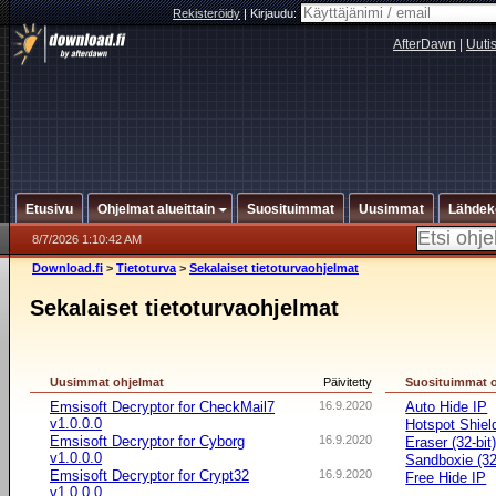
Rekisteröidy
|
Kirjaudu:
AfterDawn
|
Uuti
Etusivu
Ohjelmat alueittain
Suosituimmat
Uusimmat
Lähdek
8/7/2026 1:10:42 AM
Download.fi
>
Tietoturva
>
Sekalaiset tietoturvaohjelmat
Sekalaiset tietoturvaohjelmat
Uusimmat ohjelmat
Päivitetty
Suosituimmat 
Emsisoft Decryptor for CheckMail7
16.9.2020
Auto Hide IP
v1.0.0.0
Hotspot Shiel
Emsisoft Decryptor for Cyborg
16.9.2020
Eraser (32-bit
v1.0.0.0
Sandboxie (32-
Emsisoft Decryptor for Crypt32
16.9.2020
Free Hide IP
v1.0.0.0