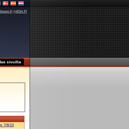
dware.fi
|
HIGH.FI
s 7/8/10