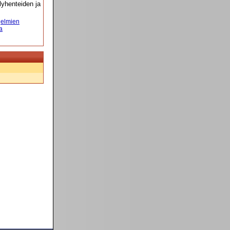
yhenteiden ja
elmien
a