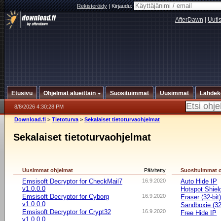
Rekisteröidy
|
Kirjaudu:
AfterDawn
|
Uuti
Etusivu
Ohjelmat alueittain
Suosituimmat
Uusimmat
Lähdek
8/8/2026 4:30:28 PM
Download.fi
>
Tietoturva
>
Sekalaiset tietoturvaohjelmat
Sekalaiset tietoturvaohjelmat
Uusimmat ohjelmat
Päivitetty
Suosituimmat 
Emsisoft Decryptor for CheckMail7
16.9.2020
Auto Hide IP
v1.0.0.0
Hotspot Shiel
Emsisoft Decryptor for Cyborg
16.9.2020
Eraser (32-bit
v1.0.0.0
Sandboxie (32-
Emsisoft Decryptor for Crypt32
16.9.2020
Free Hide IP
v1.0.0.0