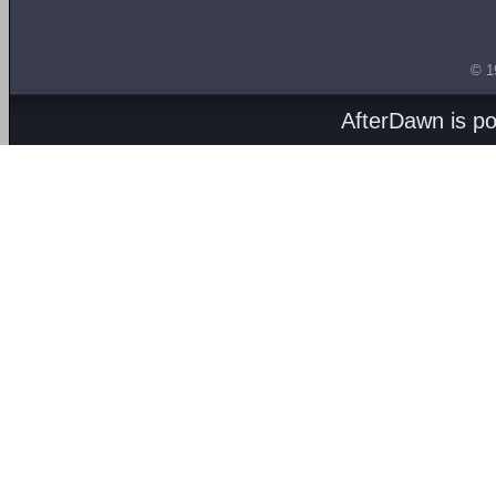
© 1
AfterDawn is p