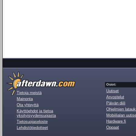
Osiot:
Uutiset
Tietoja meistä
Arvostelut
Mainonta
Päivän diili
Ota yhteyttä
Ohjelmien latauk
Käyttöehdot ja tietoa
Mobiilialan uutis
yksityisyydensuojasta
Hardware.fi
Tietosuojaseloste
Oppaat
Lehdistötiedotteet