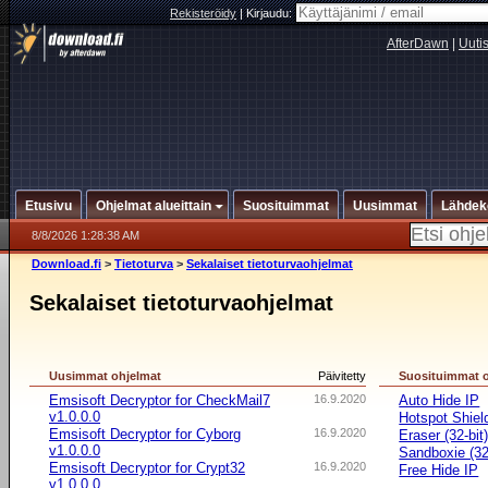
Rekisteröidy
|
Kirjaudu:
AfterDawn
|
Uuti
Etusivu
Ohjelmat alueittain
Suosituimmat
Uusimmat
Lähdek
8/8/2026 1:28:38 AM
Download.fi
>
Tietoturva
>
Sekalaiset tietoturvaohjelmat
Sekalaiset tietoturvaohjelmat
Uusimmat ohjelmat
Päivitetty
Suosituimmat 
Emsisoft Decryptor for CheckMail7
16.9.2020
Auto Hide IP
v1.0.0.0
Hotspot Shiel
Emsisoft Decryptor for Cyborg
16.9.2020
Eraser (32-bit
v1.0.0.0
Sandboxie (32-
Emsisoft Decryptor for Crypt32
16.9.2020
Free Hide IP
v1.0.0.0