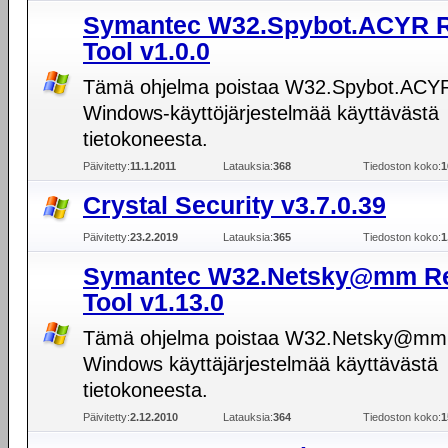
Symantec W32.Spybot.ACYR 
Tool v1.0.0
Tämä ohjelma poistaa W32.Spybot.ACYR
Windows-käyttöjärjestelmää käyttävästä
tietokoneesta.
Päivitetty:
11.1.2011
Latauksia:
368
Tiedoston koko:
1
Crystal Security v3.7.0.39
Päivitetty:
23.2.2019
Latauksia:
365
Tiedoston koko:
1
Symantec W32.Netsky@mm R
Tool v1.13.0
Tämä ohjelma poistaa W32.Netsky@mm 
Windows käyttäjärjestelmää käyttävästä
tietokoneesta.
Päivitetty:
2.12.2010
Latauksia:
364
Tiedoston koko:
1