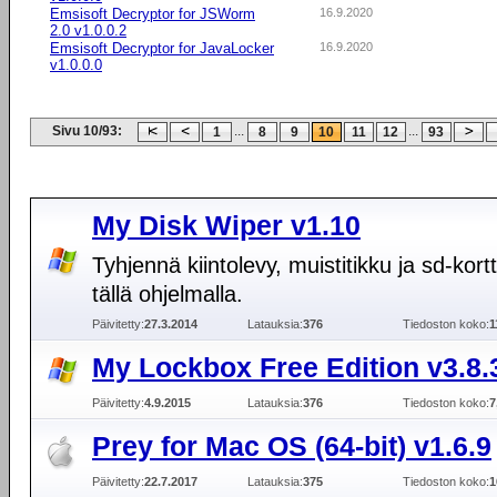
Emsisoft Decryptor for JSWorm
16.9.2020
2.0 v1.0.0.2
Emsisoft Decryptor for JavaLocker
16.9.2020
v1.0.0.0
Sivu 10/93:
...
...
1
8
9
10
11
12
93
My Disk Wiper v1.10
Tyhjennä kiintolevy, muistitikku ja sd-kortti
tällä ohjelmalla.
Päivitetty:
27.3.2014
Latauksia:
376
Tiedoston koko:
1
My Lockbox Free Edition v3.8.
Päivitetty:
4.9.2015
Latauksia:
376
Tiedoston koko:
7
Prey for Mac OS (64-bit) v1.6.9
Päivitetty:
22.7.2017
Latauksia:
375
Tiedoston koko:
1