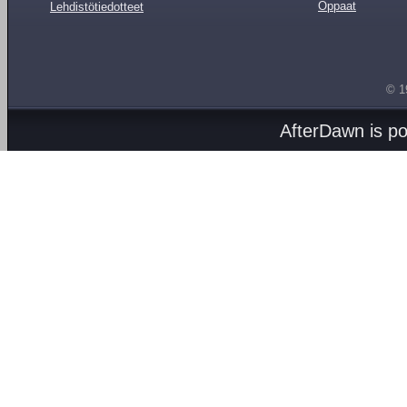
Oppaat
Lehdistötiedotteet
© 1
AfterDawn is p