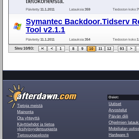
tietokoneesta.
Päivitetty:
11.1.2011
Latauksia:
359
Tiedoston koko:
7
Symantec Backdoor.Tidserv R
Tool v2.1.1
Päivitetty:
11.1.2011
Latauksia:
354
Tiedoston koko:
1
Sivu 10/93:
...
...
1
8
9
10
11
12
93
Osiot:
Uutiset
Tietoja meistä
Arvostelut
Mainonta
Päivän diili
Ota yhteyttä
Ohjelmien latauk
Käyttöehdot ja tietoa
Mobiilialan uutis
yksityisyydensuojasta
Hardware.fi
Tietosuojaseloste