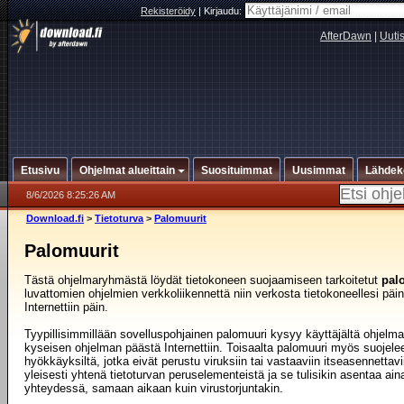
Rekisteröidy
|
Kirjaudu:
AfterDawn
|
Uuti
Etusivu
Ohjelmat alueittain
Suosituimmat
Uusimmat
Lähdek
8/6/2026 8:25:26 AM
Download.fi
>
Tietoturva
>
Palomuurit
Palomuurit
Tästä ohjelmaryhmästä löydät tietokoneen suojaamiseen tarkoitetut
pal
luvattomien ohjelmien verkkoliikennettä niin verkosta tietokoneellesi päi
Internettiin päin.
Tyypillisimmillään sovelluspohjainen palomuuri kysyy käyttäjältä ohjelma
kyseisen ohjelman päästä Internettiin. Toisaalta palomuuri myös suojelee 
hyökkäyksiltä, jotka eivät perustu viruksiin tai vastaaviin itseasennettav
yleisesti yhtenä tietoturvan peruselementeistä ja se tulisikin asentaa a
yhteydessä, samaan aikaan kuin virustorjuntakin.