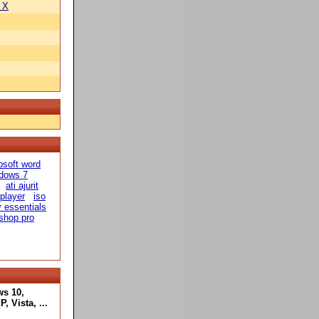
 X
osoft word
ndows 7
ati ajurit
 player
iso
y essentials
 shop pro
ws 10,
 Vista, ...