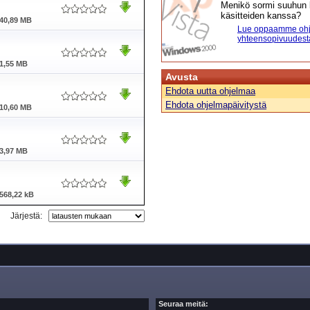
Menikö sormi suuhun l
käsitteiden kanssa?
40,89 MB
Lue oppaamme ohj
yhteensopivuudest
1,55 MB
Avusta
Ehdota uutta ohjelmaa
Ehdota ohjelmapäivitystä
10,60 MB
3,97 MB
568,22 kB
Järjestä:
Seuraa meitä: