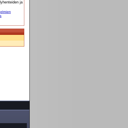
yhenteiden ja
elmien
a