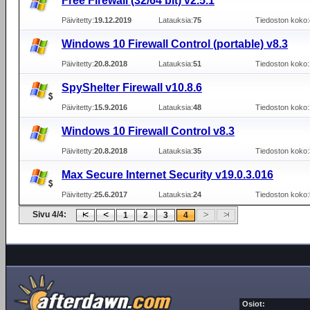
Free Firewall (32/64 bit) v2.5.1
Päivitetty:
19.12.2019
Latauksia:
75
Tiedoston koko:
Windows 10 Firewall Control (portable) v8.3
Päivitetty:
20.8.2018
Latauksia:
51
Tiedoston koko:
SpyShelter Firewall v10.8.6
Päivitetty:
15.9.2016
Latauksia:
48
Tiedoston koko:
Windows 10 Firewall Control v8.3
Päivitetty:
20.8.2018
Latauksia:
35
Tiedoston koko:
Max Secure Internet Security v19.0.3.016
Päivitetty:
25.6.2017
Latauksia:
24
Tiedoston koko:
Sivu 4/4:
1
2
3
4
Osiot: