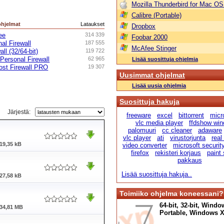
Mozilla Thunderbird for Mac OS
Calibre (Portable)
ohjelmat
Lataukset
Dropbox
ee
314 339
Foobar 2000
al Firewall
187 555
McAfee Stinger
ll (32/64-bit)
119 722
 Personal Firewall
62 965
Lisää suosittuja ohjelmia
ost Firewall PRO
19 307
Uusimmat ohjelmat
Lisää uusia ohjelmia
Suosittuja hakuja
Järjestä:
freeware
excel
bittorrent
micr
vlc media player
ffdshow wi
palomuuri
cc cleaner
adaware
vlc player
ati
virustorjunta
real
19,35 kB
video converter
microsoft securit
firefox
rekisteri korjaus
paint
pakkaus
Lisää suosittuja hakuja..
27,58 kB
Toimiiko ohjelma koneessani?
64-bit, 32-bit, Windo
34,81 MB
Portable, Windows XP,