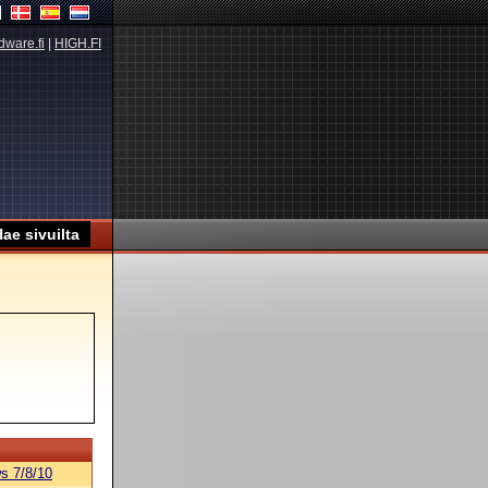
dware.fi
|
HIGH.FI
s 7/8/10