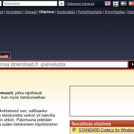
|
Salasana hukassa
set
|
Arvostelut
|
Oppaat
|
Ohjelmat
|
Keskustelu
|
Puhelinvertailu
|
Kysy/Vastaa
|
Har
oodit
omuurit
, jotka rajoittavat
n kuin myös tietokoneeltasi
kohtaisesti sen, sallitaanko
tietokonetta verkon yli tulevilta
iin uhkiin. Palomuuria pidetään
Suosittuja ohjelmia
ina uuden tietokoneen käyttöönoton
STANDARD Codecs for Window