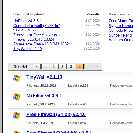
Uusimmat ohjelmat
Päivitetty
Suosituimmat 
NxFilter v4.3.8.1
29.7.2020
ZoneAlarm Fr
Comodo Firewall (32/64-bit)
25.4.2020
Sygate Person
v12.2.2.7036
Comodo Firewa
ZoneAlarm Free Antivirus +
19.3.2020
Sunbelt Kerio
Firewall v15.8.43.18324
Agnitum Outp
ZoneAlarm Free v15.8.043.18324
19.3.2020
TinyWall v2.1.13
29.12.2019
Sivu 4/4:
1
2
3
4
TinyWall v2.1.13
Päivitetty:
29.12.2019
Latauksia:
139
Tiedoston koko:
NxFilter v4.3.8.1
Päivitetty:
29.7.2020
Latauksia:
90
Tiedoston koko:
Free Firewall (64-bit) v2.4.0
Päivitetty:
1.4.2019
Latauksia:
84
Tiedoston koko: