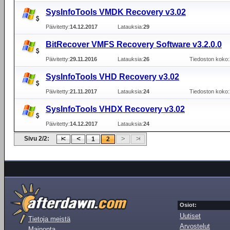
SysInfoTools VMDK Recovery v3.02
Päivitetty:
14.12.2017
Latauksia:
29
BitRecover VMFS Recovery Software v3.2.0.0
Päivitetty:
29.11.2016
Latauksia:
26
Tiedoston koko:
SysInfoTools VHD Recovery v3.02
Päivitetty:
21.11.2017
Latauksia:
24
Tiedoston koko:
SysInfoTools VHDX Recovery v3.02
Päivitetty:
14.12.2017
Latauksia:
24
Sivu 2/2:
1
2
Osiot:
Uutiset
Tietoja meistä
Arvostelut
Mainonta