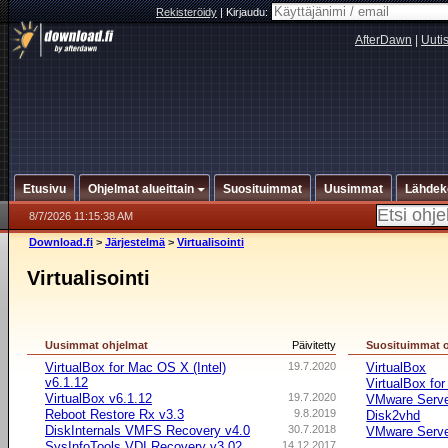
Rekisteröidy
|
Kirjaudu:
AfterDawn
|
Uuti
Etusivu
Ohjelmat alueittain
Suosituimmat
Uusimmat
Lähdek
8/7/2026 11:15:38 AM
Download.fi
>
Järjestelmä
>
Virtualisointi
Virtualisointi
Uusimmat ohjelmat
Päivitetty
Suosituimmat 
VirtualBox for Mac OS X (Intel)
19.7.2020
VirtualBox
v6.1.12
VirtualBox fo
VirtualBox v6.1.12
19.7.2020
VMware Serv
Reboot Restore Rx v3.3
9.8.2019
Disk2vhd
DiskInternals VMFS Recovery v4.0
30.7.2018
VMware Server
SysInfoTools VDI Recovery v3.02
14.12.2017