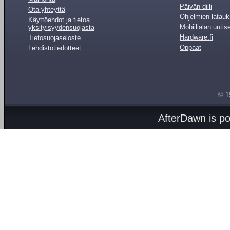
Päivän diili
Ota yhteyttä
Ohjelmien latauk
Käyttöehdot ja tietoa
Mobiilialan uutis
yksityisyydensuojasta
Hardware.fi
Tietosuojaseloste
Oppaat
Lehdistötiedotteet
© 1
AfterDawn is p