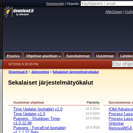
Rekisteröidy
|
Kirjaudu:
AfterDawn
|
Uuti
Etusivu
Ohjelmat alueittain
Suosituimmat
Uusimmat
Lähdek
8/7/2026 9:30:30 PM
Download.fi
>
Järjestelmä
>
Sekalaiset järjestelmätyökalut
Sekalaiset järjestelmätyökalut
Uusimmat ohjelmat
Päivitetty
Suosituimmat 
Time Updater (portable) v1.0
16.9.2020
IObit Advanc
Time Updater v1.0
16.9.2020
Process Lasso
Puesens - Shutdown Timer
15.9.2020
Process Lasso
v1.0.12.49
Unlocker
Puesens - ForceEnd (portable)
15.9.2020
RemoveWGA
v1.1.1.57 Beta