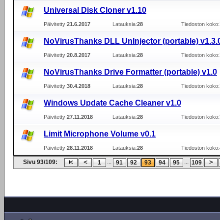
Universal Disk Cloner v1.10
Päivitetty:
21.6.2017
Latauksia:
28
Tiedoston koko:
NoVirusThanks DLL UnInjector (portable) v1.3.
Päivitetty:
20.8.2017
Latauksia:
28
Tiedoston koko:
NoVirusThanks Drive Formatter (portable) v1.0
Päivitetty:
30.4.2018
Latauksia:
28
Tiedoston koko:
Windows Update Cache Cleaner v1.0
Päivitetty:
27.11.2018
Latauksia:
28
Tiedoston koko:
Limit Microphone Volume v0.1
Päivitetty:
28.11.2018
Latauksia:
28
Tiedoston koko:
Sivu 93/109:
...
...
1
91
92
93
94
95
109