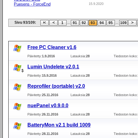
Puesens - ForceEnd
15.9.2020
Sivu 93/109:
...
...
1
91
92
93
94
95
109
Free PC Cleaner v1.6
Päivitetty:
1.9.2016
Latauksia:
28
Tiedoston koko:
Lumin Undelete v2.0.1
Päivitetty:
15.9.2016
Latauksia:
28
Tiedoston koko:
Reprofiler (portable) v2.0
Päivitetty:
25.11.2016
Latauksia:
28
Tiedoston koko:
nuePanel v0.9.0.0
Päivitetty:
26.11.2016
Latauksia:
28
Tiedoston koko:
BatteryMon v2.1 build 1009
Päivitetty:
28.11.2016
Latauksia:
28
Tiedoston koko: