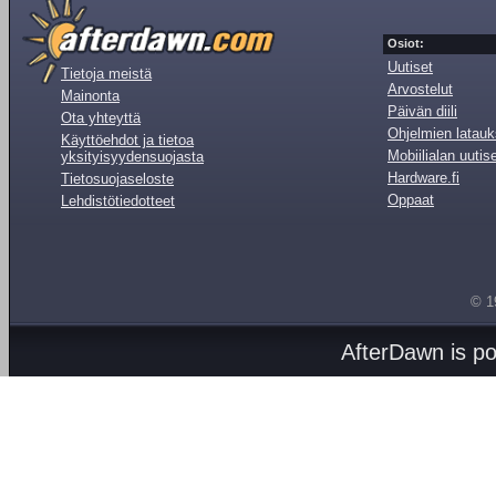
Osiot:
Uutiset
Tietoja meistä
Arvostelut
Mainonta
Päivän diili
Ota yhteyttä
Ohjelmien latauk
Käyttöehdot ja tietoa
Mobiilialan uutis
yksityisyydensuojasta
Hardware.fi
Tietosuojaseloste
Oppaat
Lehdistötiedotteet
© 1
AfterDawn is p