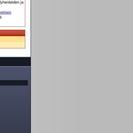
yhenteiden ja
elmien
a