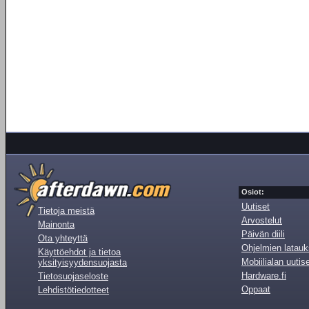
Osiot:
Uutiset
Tietoja meistä
Arvostelut
Mainonta
Päivän diili
Ota yhteyttä
Ohjelmien latauk
Käyttöehdot ja tietoa
Mobiilialan uutis
yksityisyydensuojasta
Hardware.fi
Tietosuojaseloste
Oppaat
Lehdistötiedotteet