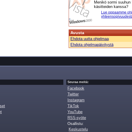
Menikö sormi suuhun l
käsitteiden kanssa?
Lue oppaamme ohj
yhteensopivuudest
Avusta
Ehdota uutta ohjelmaa
Ehdota ohjelmapäivitystä
Seuraa meitä:
Facebook
Twitter
Instagram
set
TikTok
et
YouTube
RSS-syöte
Osallistu:
Keskustelu