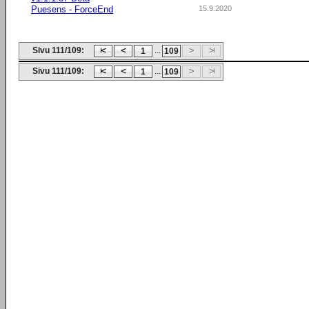
Puesens - ForceEnd
15.9.2020
Sivu 111/109:
...
1
109
Sivu 111/109:
...
1
109