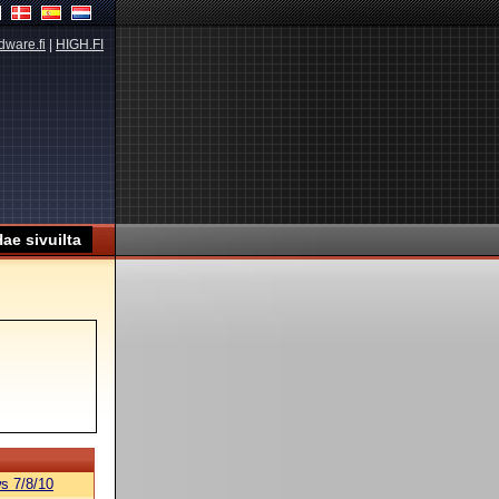
dware.fi
|
HIGH.FI
s 7/8/10