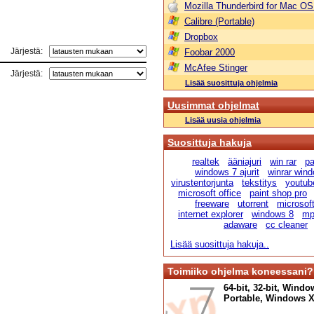
Mozilla Thunderbird for Mac OS
Calibre (Portable)
Dropbox
Järjestä:
Foobar 2000
McAfee Stinger
Järjestä:
Lisää suosittuja ohjelmia
Uusimmat ohjelmat
Lisää uusia ohjelmia
Suosittuja hakuja
realtek
ääniajuri
win rar
p
windows 7 ajurit
winrar win
virustentorjunta
tekstitys
youtub
microsoft office
paint shop pro
freeware
utorrent
microsof
internet explorer
windows 8
mp
adaware
cc cleaner
Lisää suosittuja hakuja..
Toimiiko ohjelma koneessani?
64-bit, 32-bit, Windo
Portable, Windows XP,