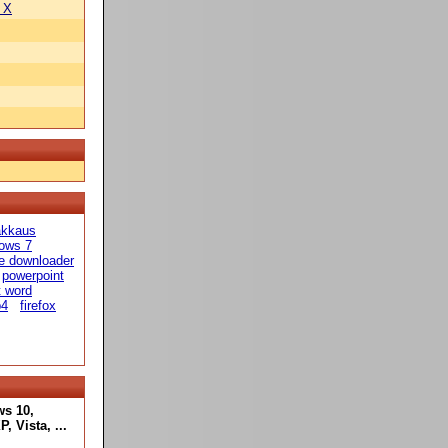
 X
akkaus
dows 7
e downloader
powerpoint
t word
4
firefox
ws 10,
 Vista, ...