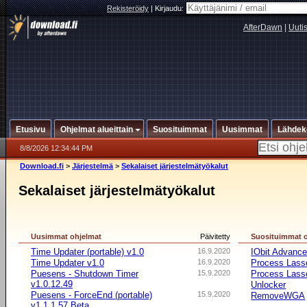
Rekisteröidy
|
Kirjaudu:
AfterDawn
|
Uuti
Etusivu
Ohjelmat alueittain
Suosituimmat
Uusimmat
Lähdek
8/8/2026 12:34:44 PM
Download.fi
>
Järjestelmä
>
Sekalaiset järjestelmätyökalut
Sekalaiset järjestelmätyökalut
Uusimmat ohjelmat
Päivitetty
Suosituimmat 
Time Updater (portable) v1.0
16.9.2020
IObit Advanc
Time Updater v1.0
16.9.2020
Process Lasso
Puesens - Shutdown Timer
15.9.2020
Process Lasso
v1.0.12.49
Unlocker
Puesens - ForceEnd (portable)
15.9.2020
RemoveWGA
v1.1.1.57 Beta