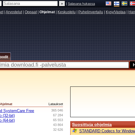
|
Salasana hukassa
set
|
Arvostelut
|
Oppaat
|
Ohjelmat
|
Keskustelu
|
Puhelinvertailu
|
Kysy/Vastaa
|
Har
oodit
ohjelmat
Lataukset
ed SystemCare Free
365 046
 (32-bit)
67 284
 (64-bit)
65 553
Suosittuja ohjelmia
43 864
32 626
STANDARD Codecs for Window