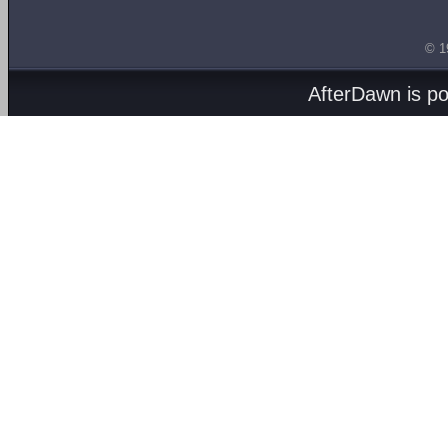
© 1
AfterDawn is p