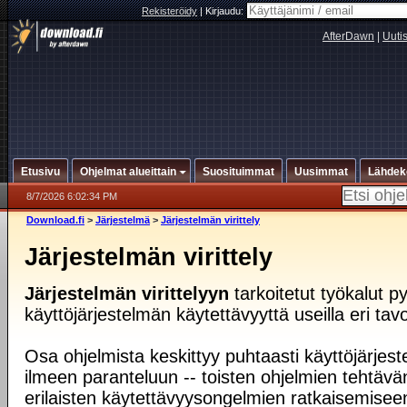
Rekisteröidy
|
Kirjaudu:
AfterDawn
|
Uuti
Etusivu
Ohjelmat alueittain
Suosituimmat
Uusimmat
Lähdek
8/7/2026 6:02:34 PM
Download.fi
>
Järjestelmä
>
Järjestelmän virittely
Järjestelmän virittely
Järjestelmän virittelyyn
tarkoitetut työkalut 
käyttöjärjestelmän käytettävyyttä useilla eri tavoi
Osa ohjelmista keskittyy puhtaasti käyttöjärjes
ilmeen paranteluun -- toisten ohjelmien tehtävä
erilaisten käytettävyysongelmien ratkaisemise