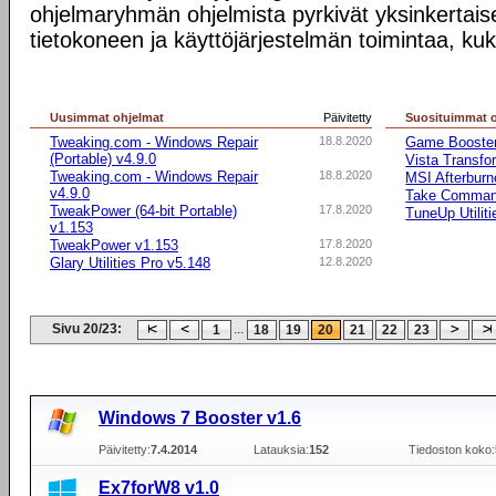
ohjelmaryhmän ohjelmista pyrkivät yksinkertai
tietokoneen ja käyttöjärjestelmän toimintaa, kuk
Uusimmat ohjelmat
Päivitetty
Suosituimmat 
Tweaking.com - Windows Repair
18.8.2020
Game Booste
(Portable) v4.9.0
Vista Transfo
Tweaking.com - Windows Repair
18.8.2020
MSI Afterburn
v4.9.0
Take Comma
TweakPower (64-bit Portable)
17.8.2020
TuneUp Utilit
v1.153
TweakPower v1.153
17.8.2020
Glary Utilities Pro v5.148
12.8.2020
Sivu 20/23:
...
1
18
19
20
21
22
23
Windows 7 Booster v1.6
Päivitetty:
7.4.2014
Latauksia:
152
Tiedoston koko:
Ex7forW8 v1.0