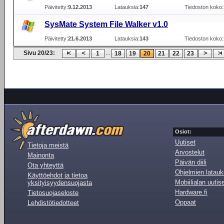
Päivitetty:
9.12.2013
Latauksia:
147
Tiedoston koko:
SysMate System File Walker v1.0
Päivitetty:
21.6.2013
Latauksia:
143
Tiedoston koko:
Sivu 20/23:
...
1
18
19
20
21
22
23
Osiot:
Uutiset
Tietoja meistä
Arvostelut
Mainonta
Päivän diili
Ota yhteyttä
Ohjelmien latauk
Käyttöehdot ja tietoa
Mobiilialan uutis
yksityisyydensuojasta
Hardware.fi
Tietosuojaseloste
Oppaat
Lehdistötiedotteet