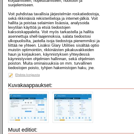
korjaamiseen, nopeuttamiseen, huoltoon ja
suojelemiseen.
Voit puhdistaa tavallisia järjestelmän roskatiedostoja,
sekä rikkinäisiä rekisteritietoja ja internet-jälkiä. Voit
hallita ja poistaa selaimien lisäosia, analysoida
levytilan käyttöä ja etsiä tiedostojen
kaksoiskappaleita. Voit myös tarkastella ja hallita
asennettuja shell-laajennoksia, salata tiedostosi
ulkopuolisilta, jaotella isoja tiedostoja pienemmiksi ja
liittää ne yhteen. Lisäksi Glary Utilities sisältää optio
muistin optimointiin, rikkinäisten pikakuvakkeiden
haun ja korjauksen, käynnistyksen yhteydessä
käynnistyvien ohjelmien hallinnan, sekä ohjelmien
poiston. Muita ominaisuuksia on mm. turvallinen
tiedostojen poisto, tyhjien hakemistojen haku, jne.
Ehdota korjausta
Kuvakaappaukset:
Muut editiot: