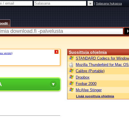
|
Salasana hukassa
oodit
Suosittuja ohjelmia
X
aa versio)
STANDARD Codecs for Window
Mozilla Thunderbird for Mac OS
Calibre (Portable)
Dropbox
A
Foobar 2000
McAfee Stinger
Lisää suosittuja ohjelmia