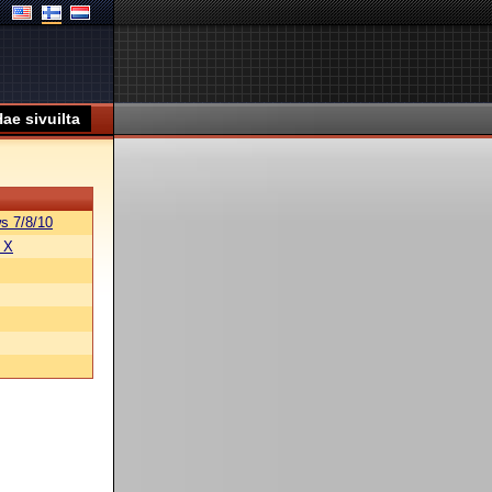
s 7/8/10
 X