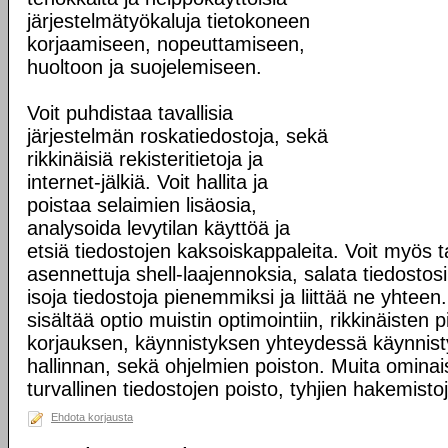
järjestelmätyökaluja tietokoneen
korjaamiseen, nopeuttamiseen,
huoltoon ja suojelemiseen.
Voit puhdistaa tavallisia
järjestelmän roskatiedostoja, sekä
rikkinäisiä rekisteritietoja ja
internet-jälkiä. Voit hallita ja
poistaa selaimien lisäosia,
analysoida levytilan käyttöä ja
etsiä tiedostojen kaksoiskappaleita. Voit myös tar
asennettuja shell-laajennoksia, salata tiedostosi 
isoja tiedostoja pienemmiksi ja liittää ne yhteen. 
sisältää optio muistin optimointiin, rikkinäisten
korjauksen, käynnistyksen yhteydessä käynnist
hallinnan, sekä ohjelmien poiston. Muita omina
turvallinen tiedostojen poisto, tyhjien hakemisto
Ehdota korjausta