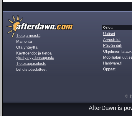
Osiot:
Uutiset
Tietoja meistä
Arvostelut
Mainonta
Päivän diili
Ota yhteyttä
Ohjelmien latauk
Käyttöehdot ja tietoa
Mobiilialan uutis
yksityisyydensuojasta
Hardware.fi
Tietosuojaseloste
Oppaat
Lehdistötiedotteet
© 1
AfterDawn is p