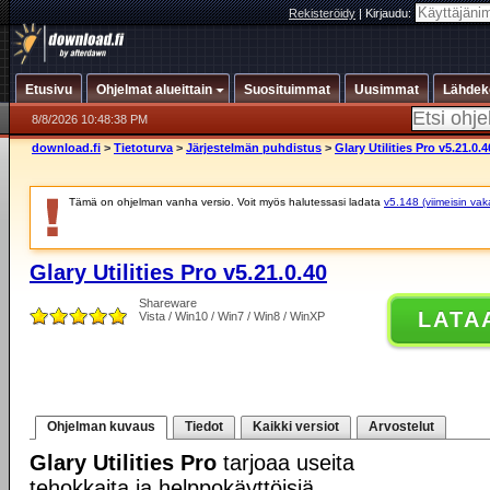
Rekisteröidy
|
Kirjaudu:
Etusivu
Ohjelmat alueittain
Suosituimmat
Uusimmat
Lähdek
8/8/2026 10:48:38 PM
download.fi
>
Tietoturva
>
Järjestelmän puhdistus
>
Glary Utilities Pro v5.21.0.4
Tämä on ohjelman vanha versio. Voit myös halutessasi ladata
v5.148 (viimeisin vak
Glary Utilities Pro v5.21.0.40
Shareware
LATA
Vista / Win10 / Win7 / Win8 / WinXP
Ohjelman kuvaus
Tiedot
Kaikki versiot
Arvostelut
Glary Utilities Pro
tarjoaa useita
tehokkaita ja helppokäyttöisiä