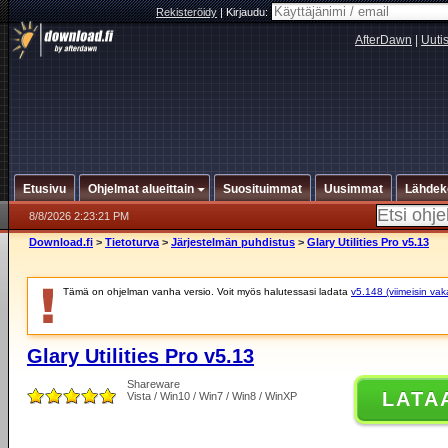
Rekisteröidy
|
Kirjaudu:
AfterDawn
|
Uuti
Etusivu
Ohjelmat alueittain
Suosituimmat
Uusimmat
Lähdek
8/8/2026 2:23:21 PM
Download.fi
>
Tietoturva
>
Järjestelmän puhdistus
>
Glary Utilities Pro v5.13
Tämä on ohjelman vanha versio. Voit myös halutessasi ladata
v5.148 (viimeisin vak
Glary Utilities Pro v5.13
Shareware
LATA
Vista / Win10 / Win7 / Win8 / WinXP