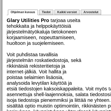
Ohjelman kuvaus
Tiedot
Kaikki versiot
Arvostelut
Glary Utilities Pro
tarjoaa useita
tehokkaita ja helppokäyttöisiä
järjestelmätyökaluja tietokoneen
korjaamiseen, nopeuttamiseen,
huoltoon ja suojelemiseen.
Voit puhdistaa tavallisia
järjestelmän roskatiedostoja, sekä
rikkinäisiä rekisteritietoja ja
internet-jälkiä. Voit hallita ja
poistaa selaimien lisäosia,
analysoida levytilan käyttöä ja
etsiä tiedostojen kaksoiskappaleita. Voit myös tar
asennettuja shell-laajennoksia, salata tiedostosi 
isoja tiedostoja pienemmiksi ja liittää ne yhteen. 
sisältää optio muistin optimointiin, rikkinäisten