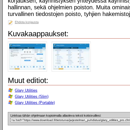
korjauksen, käynnistyksen yhteydessä käynnist
hallinnan, sekä ohjelmien poiston. Muita omina
turvallinen tiedostojen poisto, tyhjien hakemisto
Ehdota korjausta
Kuvakaappaukset:
Muut editiot:
Glary Utilities
Glary Utilities (Slim)
Glary Utilities (Portable)
Linkkaa tähän ohjelmaan kopioimalla allaoleva teksti kotisivuillesi: