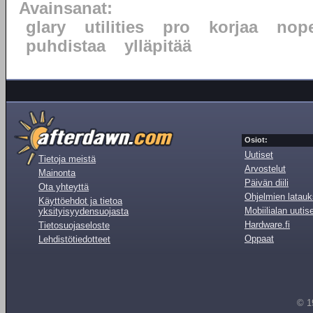
Avainsanat:
glary
utilities
pro
korjaa
nope
puhdistaa
ylläpitää
Osiot:
Uutiset
Tietoja meistä
Arvostelut
Mainonta
Päivän diili
Ota yhteyttä
Ohjelmien latauk
Käyttöehdot ja tietoa
Mobiilialan uutis
yksityisyydensuojasta
Hardware.fi
Tietosuojaseloste
Oppaat
Lehdistötiedotteet
© 1